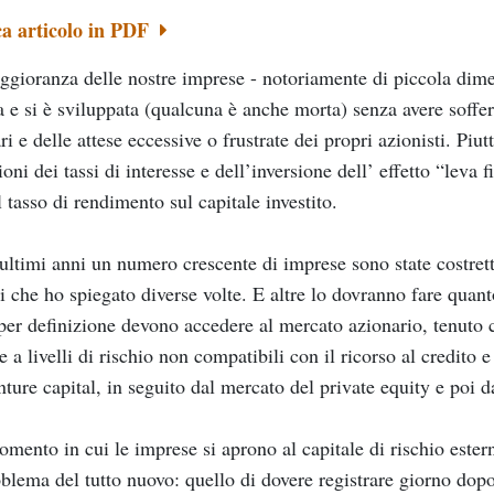
ca articolo in PDF
gioranza delle nostre imprese - notoriamente di piccola dime
a e si è sviluppata (qualcuna è anche morta) senza avere soffer
ri e delle attese eccessive o frustrate dei propri azionisti. Piutt
ioni dei tassi di interesse e dell’inversione dell’ effetto “leva
il tasso di rendimento sul capitale investito.
ultimi anni un numero crescente di imprese sono state costrett
i che ho spiegato diverse volte. E altre lo dovranno fare qua
per definizione devono accedere al mercato azionario, tenuto 
e a livelli di rischio non compatibili con il ricorso al credit
nture capital, in seguito dal mercato del private equity e poi da
mento in cui le imprese si aprono al capitale di rischio estern
blema del tutto nuovo: quello di dovere registrare giorno dopo