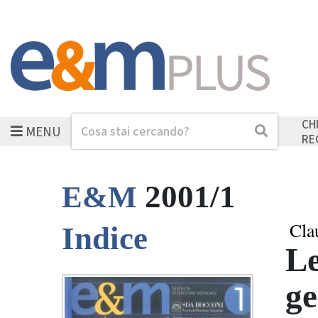
CH
MENU
Cerca
Cerca
RE
2001/1
E&M
Cla
Indice
Le
ge