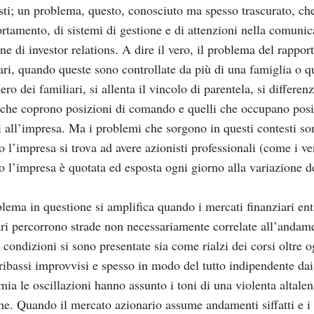
sti; un problema, questo, conosciuto ma spesso trascurato, che
tamento, di sistemi di gestione e di attenzioni nella comunica
ne di investor relations. A dire il vero, il problema del rappor
ari, quando queste sono controllate da più di una famiglia o q
ero dei familiari, si allenta il vincolo di parentela, si differe
 che coprono posizioni di comando e quelli che occupano posiz
i all’impresa. Ma i problemi che sorgono in questi contesti son
 l’impresa si trova ad avere azionisti professionali (come i ventu
 l’impresa è quotata ed esposta ogni giorno alla variazione de
blema in questione si amplifica quando i mercati finanziari entr
ri percorrono strade non necessariamente correlate all’andame
 condizioni si sono presentate sia come rialzi dei corsi oltre 
ibassi improvvisi e spesso in modo del tutto indipendente dai 
ia le oscillazioni hanno assunto i toni di una violenta altal
ne. Quando il mercato azionario assume andamenti siffatti e i