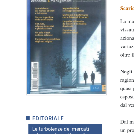
Scari
La mag
vissut
aziona
variaz
oltre 
Negli 
ragion
quasi 
espost
dal ve
EDITORIALE
Dal mo
Le turbolenze dei mercati
un pro