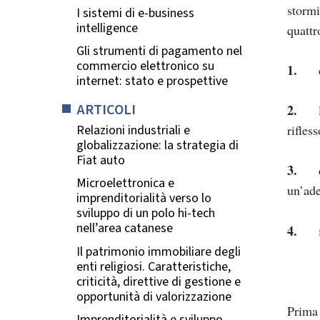
stormi
I sistemi di e-business
intelligence
quattr
Gli strumenti di pagamento nel
commercio elettronico su
1.
internet: stato e prospettive
ARTICOLI
2.
Relazioni industriali e
rifles
globalizzazione: la strategia di
Fiat auto
3.
Microelettronica e
un’ade
imprenditorialità verso lo
sviluppo di un polo hi-tech
nell’area catanese
4.
Il patrimonio immobiliare degli
enti religiosi. Caratteristiche,
criticità, direttive di gestione e
opportunità di valorizzazione
Prima 
Imprenditorialità e sviluppo