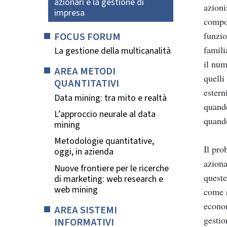
azionari e la gestione di
azioni
impresa
compor
FOCUS FORUM
funzio
famili
La gestione della multicanalità
il num
AREA METODI
quelli
QUANTITATIVI
estern
Data mining: tra mito e realtà
quando
L’approccio neurale al data
quando
mining
Metodologie quantitative,
Il pro
oggi, in azienda
aziona
Nuove frontiere per le ricerche
queste
di marketing: web research e
web mining
come r
econom
AREA SISTEMI
gestio
INFORMATIVI