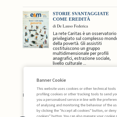
STORIE SVANTAGGIATE
COME EREDITÀ
di De Lauso Federica
La rete Caritas è un osservatorio
privilegiato sul complesso mond
della povertà. Gli assistiti
costituiscono un gruppo
multidimensionale per profili
anagrafici, estrazione sociale,
livello culturale ...
Banner Cookie
This website uses cookies or other technical tools
profiling cookies or other tracking tools to send 
La consultazione dei libri è riservata esclusivam
you a personalised service in line with the prefer
of analysing and monitoring the behaviour of the us
by clicking the "Accept all cookies" button, or deny
cookies" button. You can also manage your cookie p