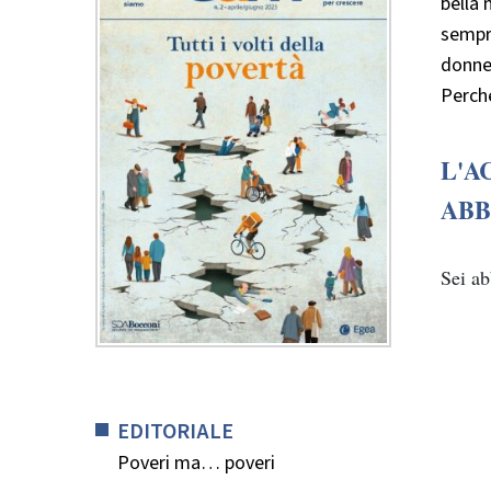
bella 
sempre
donne,
Perché
L'A
ABB
Sei a
EDITORIALE
Poveri ma… poveri