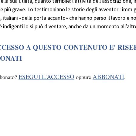
nella sua utilità, quanto terribile: l’attività dell’associazione
 più grave. Lo testimoniano le storie degli avventori: immi
 italiani «della porta accanto» che hanno perso il lavoro e 
 indigenti lo si può diventare, anche da un momento all’altr
CCESSO A QUESTO CONTENUTO E' RISE
ONATI
ESEGUI L'ACCESSO
ABBONATI
bbonato?
oppure
.