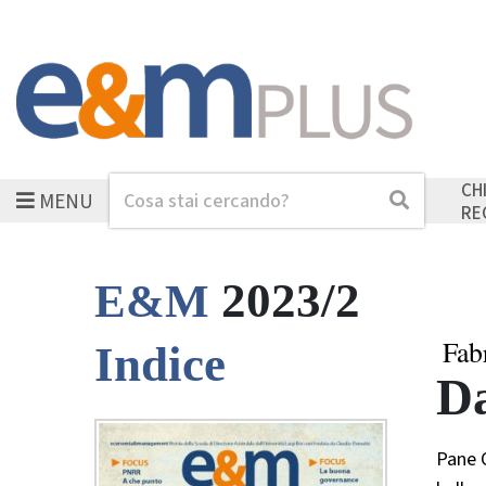
CH
MENU
Cerca
Cerca
RE
2023/2
E&M
Fabr
Indice
Da
Pane Q