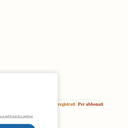
Accedi
Per registrati
Per abbonati
Legenda:
nue without Accepting