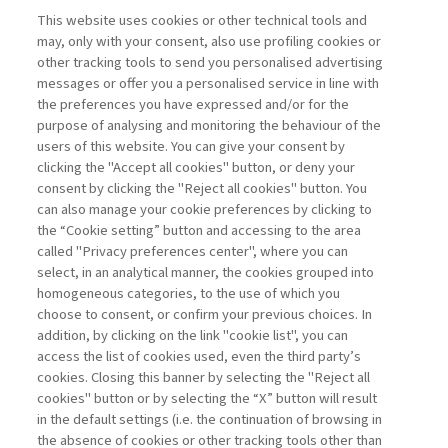
This website uses cookies or other technical tools and
may, only with your consent, also use profiling cookies or
IL BICCHIERE MEZZO PIENO
other tracking tools to send you personalised advertising
DELL’INNOVAZIONE ...
messages or offer you a personalised service in line with
the preferences you have expressed and/or for the
di Alberto Grando
purpose of analysing and monitoring the behaviour of the
users of this website. You can give your consent by
clicking the "Accept all cookies" button, or deny your
consent by clicking the "Reject all cookies" button. You
La consultazione dei libri è riservata esclusivamente
can also manage your cookie preferences by clicking to
agli abbonati Premium
the “Cookie setting” button and accessing to the area
called "Privacy preferences center", where you can
Accedi
Per registrati
Per abbonati
Legenda:
select, in an analytical manner, the cookies grouped into
homogeneous categories, to the use of which you
choose to consent, or confirm your previous choices. In
addition, by clicking on the link "cookie list", you can
access the list of cookies used, even the third party’s
cookies. Closing this banner by selecting the "Reject all
cookies" button or by selecting the “X” button will result
in the default settings (i.e. the continuation of browsing in
Contatti
the absence of cookies or other tracking tools other than