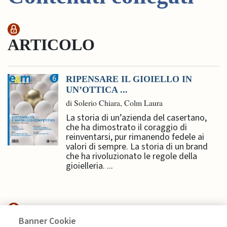
ARTICOLO
RIPENSARE IL GIOIELLO IN
UN’OTTICA ...
di Solerio Chiara, Colm Laura
La storia di un’azienda del casertano,
che ha dimostrato il coraggio di
reinventarsi, pur rimanendo fedele ai
valori di sempre. La storia di un brand
che ha rivoluzionato le regole della
gioielleria. ...
Banner Cookie
EDITORIALI