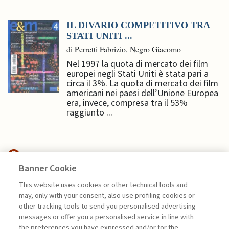
IL DIVARIO COMPETITIVO TRA
STATI UNITI ...
di Perretti Fabrizio, Negro Giacomo
Nel 1997 la quota di mercato dei film
europei negli Stati Uniti è stata pari a
circa il 3%. La quota di mercato dei film
americani nei paesi dell’Unione Europea
era, invece, compresa tra il 53%
raggiunto ...
Banner Cookie
NEXTGEN MANAGEMENT
This website uses cookies or other technical tools and
may, only with your consent, also use profiling cookies or
OLTRE LA REALTÀ FISICA.
other tracking tools to send you personalised advertising
PACKAGING ...
messages or offer you a personalised service in line with
the preferences you have expressed and/or for the