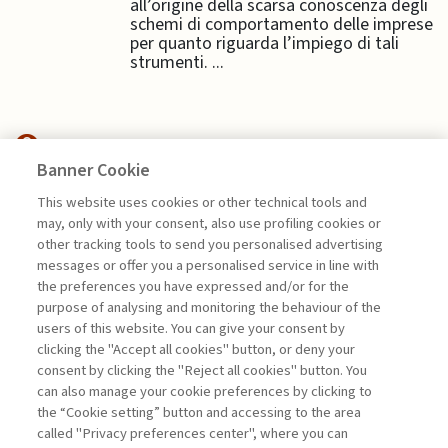
all’origine della scarsa conoscenza degli
schemi di comportamento delle imprese
per quanto riguarda l’impiego di tali
strumenti. ...
Banner Cookie
E&MPODCAST
This website uses cookies or other technical tools and
may, only with your consent, also use profiling cookies or
DAL RISPARMIO ALLO SVILUPPO:
other tracking tools to send you personalised advertising
LA NUOVA ...
messages or offer you a personalised service in line with
the preferences you have expressed and/or for the
di Stefano Caselli
purpose of analysing and monitoring the behaviour of the
users of this website. You can give your consent by
clicking the "Accept all cookies" button, or deny your
consent by clicking the "Reject all cookies" button. You
La consultazione dei libri è riservata esclusivamente
can also manage your cookie preferences by clicking to
agli abbonati Premium
the “Cookie setting” button and accessing to the area
called "Privacy preferences center", where you can
Accedi
Per registrati
Per abbonati
Legenda: