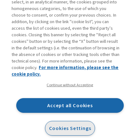
select, in an analytical manner, the cookies grouped into
homogeneous categories, to the use of which you
choose to consent, or confirm your previous choices. In
addition, by clicking on the link "cookie list", you can
access the list of cookies used, even the third party’s
cookies. Closing this banner by selecting the "Reject all
cookies" button or by selecting the “X” button will result
in the default settings (i.e. the continuation of browsing in
Contatti
the absence of cookies or other tracking tools other than
Abbonamenti
technical ones). For more information, please see the
Archivio rubriche
cookie policy.
For more information, please see the
Privacy
cookie policy.
Cookie policy
Continue without Accepting
Whistleblowing
Dichiarazione di accessibilità
Accept all Cookies
Mappa del sito
Facebook
Twitter
Linkedin
Feeds
Cookies Settings