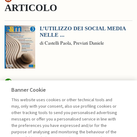
ARTICOLO
L’UTILIZZO DEI SOCIAL MEDIA
NELLE ...
di Castelli Paola, Previati Daniele
Banner Cookie
MANAGEMENT TIPS
This website uses cookies or other technical tools and
may, only with your consent, also use profiling cookies or
IL “SISTEMA NERVOSO” DELLA
other tracking tools to send you personalised advertising
CYBERSECURITY: ...
messages or offer you a personalised service in line with
the preferences you have expressed and/or for the
di Antonio Giannino
purpose of analysing and monitoring the behaviour of the