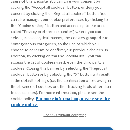
users of this website. You can give your consent by
clicking the "Accept all cookies" button, or deny your
consent by clicking the "Reject all cookies" button. You
La consultazione dei libri è riservata esclusivamente
can also manage your cookie preferences by clicking to
agli abbonati Premium
the “Cookie setting” button and accessing to the area
called "Privacy preferences center", where you can
Accedi
Per registrati
Per abbonati
Legenda:
select, in an analytical manner, the cookies grouped into
homogeneous categories, to the use of which you
choose to consent, or confirm your previous choices. In
addition, by clicking on the link "cookie list", you can
access the list of cookies used, even the third party’s
cookies. Closing this banner by selecting the "Reject all
cookies" button or by selecting the “X” button will result
in the default settings (i.e. the continuation of browsing in
Contatti
the absence of cookies or other tracking tools other than
Abbonamenti
technical ones). For more information, please see the
Archivio rubriche
cookie policy.
For more information, please see the
Privacy
cookie policy.
Cookie policy
Continue without Accepting
Whistleblowing
Dichiarazione di accessibilità