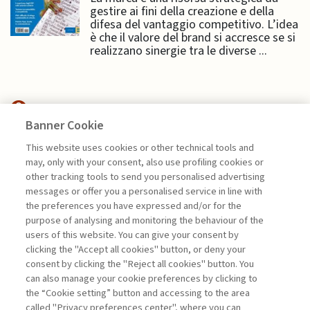
gestire ai fini della creazione e della
difesa del vantaggio competitivo. L’idea
è che il valore del brand si accresce se si
realizzano sinergie tra le diverse ...
Banner Cookie
NEXTGEN MANAGEMENT
This website uses cookies or other technical tools and
may, only with your consent, also use profiling cookies or
PIATTAFORME DIGITALI E
other tracking tools to send you personalised advertising
SOSTENIBILITÀ: ...
messages or offer you a personalised service in line with
the preferences you have expressed and/or for the
di Genny Perlangeli
purpose of analysing and monitoring the behaviour of the
users of this website. You can give your consent by
clicking the "Accept all cookies" button, or deny your
consent by clicking the "Reject all cookies" button. You
La consultazione dei libri è riservata esclusivamente
can also manage your cookie preferences by clicking to
agli abbonati Premium
the “Cookie setting” button and accessing to the area
called "Privacy preferences center", where you can
Accedi
Per registrati
Per abbonati
Legenda: