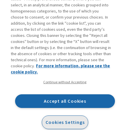
select, in an analytical manner, the cookies grouped into
homogeneous categories, to the use of which you
choose to consent, or confirm your previous choices. In
addition, by clicking on the link "cookie list", you can
access the list of cookies used, even the third party’s
cookies. Closing this banner by selecting the "Reject all
cookies" button or by selecting the “X” button will result
in the default settings (i.e. the continuation of browsing in
Contatti
the absence of cookies or other tracking tools other than
Abbonamenti
technical ones). For more information, please see the
Archivio rubriche
cookie policy.
For more information, please see the
Privacy
cookie policy.
Cookie policy
Continue without Accepting
Whistleblowing
Dichiarazione di accessibilità
Accept all Cookies
Mappa del sito
Facebook
Twitter
Linkedin
Feeds
Cookies Settings