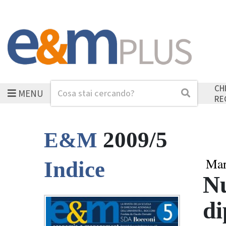
CH
MENU
Cerca
Cerca
RE
2009/5
E&M
Mar
Indice
Nu
di