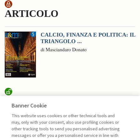
ARTICOLO
CALCIO, FINANZA E POLITICA: IL
TRIANGOLO ...
di Masciandaro Donato
SUSTAINABILITY
Banner Cookie
This website uses cookies or other technical tools and
may, only with your consent, also use profiling cookies or
RICERCA, CONDIVISIONE E
other tracking tools to send you personalised advertising
IMPATTO PER ...
messages or offer you a personalised service in line with
di Sylvie Goulard, Francesco Perrini, Stefano