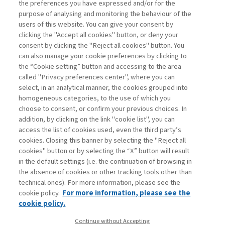
the preferences you have expressed and/or for the
Pogutz
purpose of analysing and monitoring the behaviour of the
users of this website. You can give your consent by
clicking the "Accept all cookies" button, or deny your
consent by clicking the "Reject all cookies" button. You
La consultazione dei libri è riservata esclusivamente
can also manage your cookie preferences by clicking to
agli abbonati Premium
the “Cookie setting” button and accessing to the area
called "Privacy preferences center", where you can
Accedi
Per registrati
Per abbonati
Legenda:
select, in an analytical manner, the cookies grouped into
homogeneous categories, to the use of which you
choose to consent, or confirm your previous choices. In
addition, by clicking on the link "cookie list", you can
access the list of cookies used, even the third party’s
cookies. Closing this banner by selecting the "Reject all
cookies" button or by selecting the “X” button will result
in the default settings (i.e. the continuation of browsing in
Contatti
the absence of cookies or other tracking tools other than
Abbonamenti
technical ones). For more information, please see the
Archivio rubriche
cookie policy.
For more information, please see the
Privacy
cookie policy.
Cookie policy
Continue without Accepting