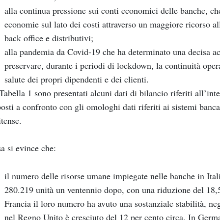
alla continua pressione sui conti economici delle banche, c
economie sul lato dei costi attraverso un maggiore ricorso all
back office
e distributivi;
alla pandemia da Covid-19 che ha determinato una decisa acce
preservare, durante i periodi di lockdown, la continuità ope
salute dei propri dipendenti e dei clienti.
Tabella 1 sono presentati alcuni dati di bilancio riferiti all’in
osti a confronto con gli omologhi dati riferiti ai sistemi banc
itense.
a si evince che:
il numero delle risorse umane impiegate nelle banche in Ital
280.219 unità un ventennio dopo, con una riduzione del 18,5
Francia il loro numero ha avuto una sostanziale stabilità, neg
nel Regno Unito è cresciuto del 12 per cento circa. In Germ