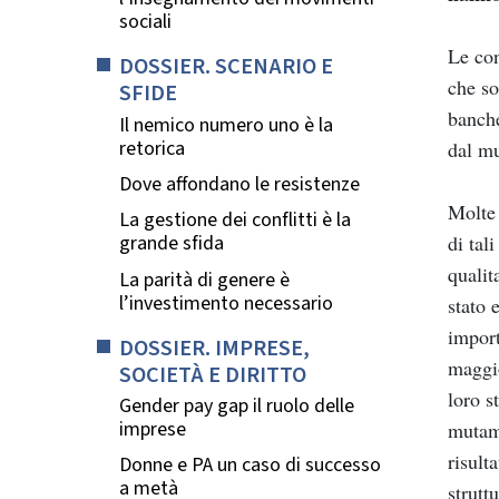
sociali
Le con
DOSSIER. SCENARIO E
che so
SFIDE
banche
Il nemico numero uno è la
retorica
dal mu
Dove affondano le resistenze
Molte 
La gestione dei conflitti è la
di tal
grande sfida
qualit
La parità di genere è
l’investimento necessario
stato 
import
DOSSIER. IMPRESE,
maggio
SOCIETÀ E DIRITTO
loro s
Gender pay gap il ruolo delle
imprese
mutame
risult
Donne e PA un caso di successo
a metà
strutt