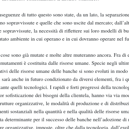
seguenze di tutto questo sono state, da un lato, la separazion
no sopravvissute e quelle che sono uscite dal mercato; dall’altr
 sopravvissute, la necessità di riflettere sui loro modelli di bu
tato ambiente in cui operano e in cui dovranno operare nel f
cose sono già mutate e molte altre muteranno ancora. Fra di es
i mutamenti è costituita dalle risorse umane. Specie negli ultimi 
ativi delle risorse umane delle banche si sono evoluti in modo
e sarà anche in futuro condizionato da diversi elementi, fra i
ante quelli tecnologici. I rapidi e forti progressi della tecnolo
r sofisticazione dei bisogni della clientela, hanno via via mod
trutture organizzative, le modalità di produzione e di distribu
nti sostanziali nella quantità e nella qualità delle risorse uma
ata determinante per il successo delle banche nell’adozione di
ure organizzative, imposte, oltre che dalla tecnologia, dall’ev