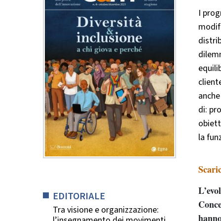
I prog
modifi
distri
dilemm
equili
client
anche 
di: pr
obiett
la fu
Scari
L’evol
EDITORIALE
Concen
Tra visione e organizzazione:
hanno
l’insegnamento dei movimenti