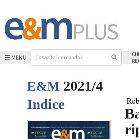
CH
MENU
Cerca
Cerca
RE
2021/4
E&M
Rob
Indice
Ba
ri