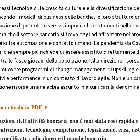
ressi tecnologici, la crescita culturale e la diversificazione d
cando i modelli di business delle banche, le loro strutture o
buzione di prodotti e servizi, imponendo mutamenti nella qua
a che il settore bancario si trova oggi ad affrontare nel pro
brio tra automazione e contatto umano. La pandemia da Covi
e, che sempre più richiede di essere assistito direttamente d
tra le fasce giovani della popolazione.#Alla direzione risor
omuovere programmi di change management, di upskilling e res
ivi e performance in un contesto di lavoro agile. Non è un ca
nzione risorse umane abbia assunto in alcuni casi la denomi
ca articolo in PDF
uzione dell’attività bancaria non è mai stata così rapida e
trazioni, tecnologia, competizione, legislazione, crisi, ri
 modificato radicalmente il mondo bancario.