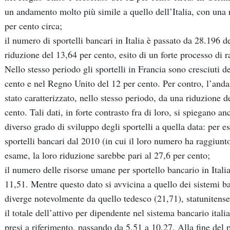
un andamento molto più simile a quello dell’Italia, con una 
per cento circa;
il numero di sportelli bancari in Italia è passato da 28.196 
riduzione del 13,64 per cento, esito di un forte processo di r
Nello stesso periodo gli sportelli in Francia sono cresciuti de
cento e nel Regno Unito del 12 per cento. Per contro, l’and
stato caratterizzato, nello stesso periodo, da una riduzione 
cento. Tali dati, in forte contrasto fra di loro, si spiegano an
diverso grado di sviluppo degli sportelli a quella data: per es
sportelli bancari dal 2010 (in cui il loro numero ha raggiunt
esame, la loro riduzione sarebbe pari al 27,6 per cento;
il numero delle risorse umane per sportello bancario in Italia
11,51. Mentre questo dato si avvicina a quello dei sistemi b
diverge notevolmente da quello tedesco (21,71), statunitense
il totale dell’attivo per dipendente nel sistema bancario ital
presi a riferimento, passando da 5,51 a 10,27. Alla fine del p