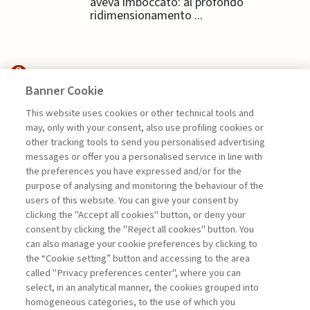
aveva imboccato: al profondo
ridimensionamento ...
Banner Cookie
HIGHLIGHTS
This website uses cookies or other technical tools and
may, only with your consent, also use profiling cookies or
PROFITTO E DISUGUAGLIANZE:
other tracking tools to send you personalised advertising
UNA RELAZIONE ...
messages or offer you a personalised service in line with
the preferences you have expressed and/or for the
di Alessandro Sura, Emanuele Di Ventura
purpose of analysing and monitoring the behaviour of the
users of this website. You can give your consent by
clicking the "Accept all cookies" button, or deny your
consent by clicking the "Reject all cookies" button. You
La consultazione dei libri è riservata esclusivamente
can also manage your cookie preferences by clicking to
agli abbonati Premium
the “Cookie setting” button and accessing to the area
called "Privacy preferences center", where you can
Accedi
Per registrati
Per abbonati
Legenda:
select, in an analytical manner, the cookies grouped into
homogeneous categories, to the use of which you