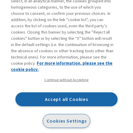
select, in an analytical manner, the cookies grouped into
homogeneous categories, to the use of which you
choose to consent, or confirm your previous choices. In
addition, by clicking on the link "cookie list", you can
access the list of cookies used, even the third party’s
cookies. Closing this banner by selecting the "Reject all
cookies" button or by selecting the “X” button will result
in the default settings (i.e. the continuation of browsing in
Contatti
the absence of cookies or other tracking tools other than
Abbonamenti
technical ones). For more information, please see the
Archivio rubriche
cookie policy.
For more information, please see the
Privacy
cookie policy.
Cookie policy
Continue without Accepting
Whistleblowing
Dichiarazione di accessibilità
Accept all Cookies
Mappa del sito
Facebook
Twitter
Linkedin
Feeds
Cookies Settings