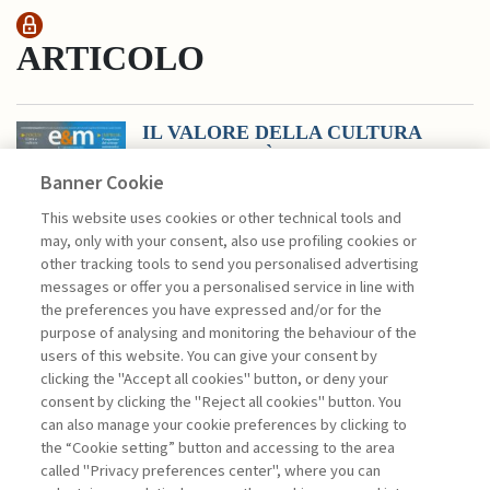
ARTICOLO
IL VALORE DELLA CULTURA
NELLA CITTÀ ...
Banner Cookie
di Bertoni Aura
Dopo l’approvazione nel 2015 dei
This website uses cookies or other technical tools and
Sustainable Development Goals delle
may, only with your consent, also use profiling cookies or
Nazioni Unite, molte città hanno
other tracking tools to send you personalised advertising
definito le proprie «Agende locali per lo
messages or offer you a personalised service in line with
sviluppo sostenibile». Negli ultimi tempi,
the preferences you have expressed and/or for the
queste Agende ...
purpose of analysing and monitoring the behaviour of the
users of this website. You can give your consent by
clicking the "Accept all cookies" button, or deny your
consent by clicking the "Reject all cookies" button. You
La consultazione dei libri è riservata esclusivamente
can also manage your cookie preferences by clicking to
agli abbonati Premium
the “Cookie setting” button and accessing to the area
called "Privacy preferences center", where you can
Accedi
Per registrati
Per abbonati
Legenda: