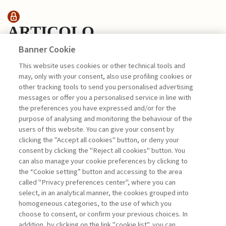
ARTICOLO
Banner Cookie
This website uses cookies or other technical tools and
RETI CIVICHE: LA
may, only with your consent, also use profiling cookies or
“RIVOLUZIONE TELEMATICA ...
other tracking tools to send you personalised advertising
di Pilotti Luciano
messages or offer you a personalised service in line with
the preferences you have expressed and/or for the
purpose of analysing and monitoring the behaviour of the
users of this website. You can give your consent by
clicking the "Accept all cookies" button, or deny your
consent by clicking the "Reject all cookies" button. You
La consultazione dei libri è riservata esclusivamente
can also manage your cookie preferences by clicking to
agli abbonati Premium
the “Cookie setting” button and accessing to the area
called "Privacy preferences center", where you can
Accedi
Per registrati
Per abbonati
Legenda:
select, in an analytical manner, the cookies grouped into
homogeneous categories, to the use of which you
choose to consent, or confirm your previous choices. In
addition, by clicking on the link "cookie list", you can