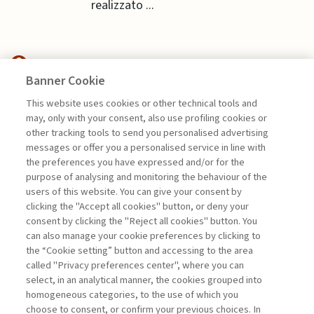
realizzato ...
Banner Cookie
FINANCE
This website uses cookies or other technical tools and
may, only with your consent, also use profiling cookies or
other tracking tools to send you personalised advertising
TRANSITION FINANCE,
messages or offer you a personalised service in line with
SOSTENIBILITÀ ...
the preferences you have expressed and/or for the
di Andrea Beltratti e Alessia Bezzecchi
purpose of analysing and monitoring the behaviour of the
users of this website. You can give your consent by
clicking the "Accept all cookies" button, or deny your
consent by clicking the "Reject all cookies" button. You
La consultazione dei libri è riservata esclusivamente
can also manage your cookie preferences by clicking to
agli abbonati Premium
the “Cookie setting” button and accessing to the area
called "Privacy preferences center", where you can
Accedi
Per registrati
Per abbonati
Legenda:
select, in an analytical manner, the cookies grouped into
homogeneous categories, to the use of which you
choose to consent, or confirm your previous choices. In