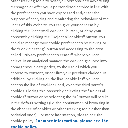
other tracking tools to send you personalised advertising
di Canova Gianni
messages or offer you a personalised service in line with
the preferences you have expressed and/or for the
purpose of analysing and monitoring the behaviour of the
users of this website. You can give your consent by
clicking the "Accept all cookies" button, or deny your
consent by clicking the "Reject all cookies" button. You
La consultazione dei libri è riservata esclusivamente
can also manage your cookie preferences by clicking to
agli abbonati Premium
the “Cookie setting” button and accessing to the area
called "Privacy preferences center", where you can
Accedi
Per registrati
Per abbonati
Legenda:
select, in an analytical manner, the cookies grouped into
homogeneous categories, to the use of which you
choose to consent, or confirm your previous choices. In
addition, by clicking on the link "cookie list", you can
access the list of cookies used, even the third party’s
cookies. Closing this banner by selecting the "Reject all
cookies" button or by selecting the “X” button will result
in the default settings (i.e. the continuation of browsing in
Contatti
the absence of cookies or other tracking tools other than
Abbonamenti
technical ones). For more information, please see the
Archivio rubriche
cookie policy.
For more information, please see the
Privacy
cookie policy.