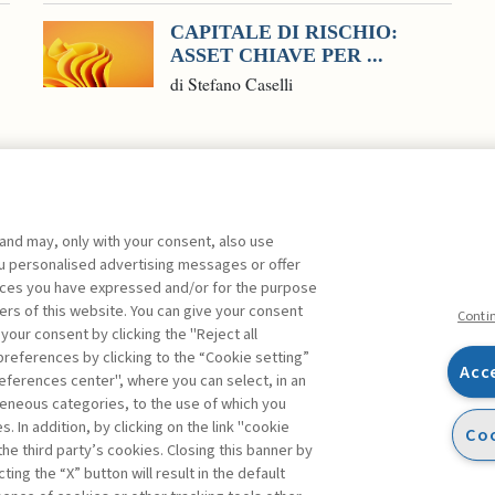
CAPITALE DI RISCHIO:
ASSET CHIAVE PER ...
di Stefano Caselli
 and may, only with your consent, also use
you personalised advertising messages or offer
ente agli abbonati Premium
ences you have expressed and/or for the purpose
ers of this website. You can give your consent
Conti
 your consent by clicking the "Reject all
references by clicking to the “Cookie setting”
Acc
eferences center", where you can select, in an
Facebook
Twitter
Linkedin
Feeds
eneous categories, to the use of which you
 In addition, by clicking on the link "cookie
Coo
the third party’s cookies. Closing this banner by
ting the “X” button will result in the default