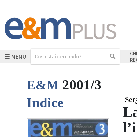
CH
MENU
Cerca
Cerca
RE
2001/3
E&M
Ser
Indice
La
l’