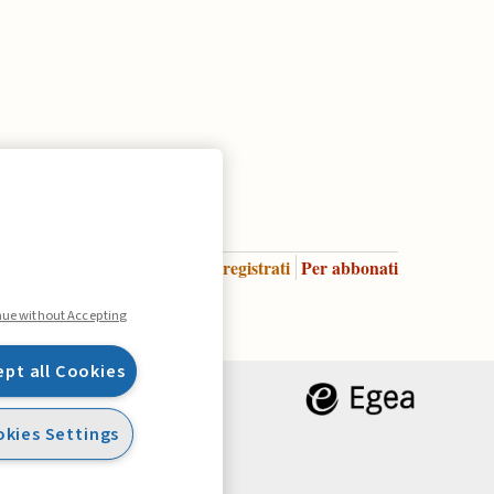
Accedi
Per registrati
Per abbonati
Legenda:
nue without Accepting
ept all Cookies
kies Settings