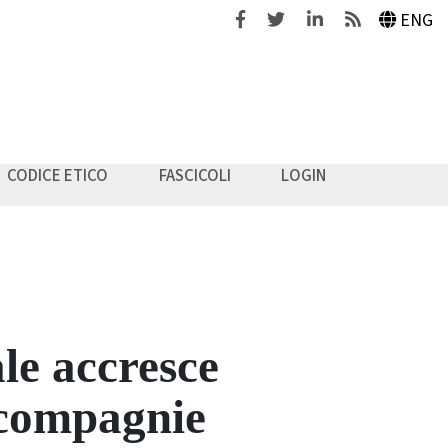
Facebook
Twitter
Linkedin
Feeds
ENG
CODICE ETICO
FASCICOLI
LOGIN
ale accresce
e compagnie