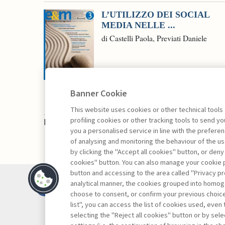
L’UTILIZZO DEI SOCIAL
MEDIA NELLE ...
di Castelli Paola, Previati Daniele
Banner Cookie
This website uses cookies or other technical tools
profiling cookies or other tracking tools to send 
La consultazione dei libri è riservata esclusivam
you a personalised service in line with the prefer
of analysing and monitoring the behaviour of the us
by clicking the "Accept all cookies" button, or deny
cookies" button. You can also manage your cookie p
button and accessing to the area called "Privacy pr
Contatti
analytical manner, the cookies grouped into homog
Abbonamenti
choose to consent, or confirm your previous choices.
list", you can access the list of cookies used, even 
Archivio rubriche
selecting the "Reject all cookies" button or by selec
Privacy