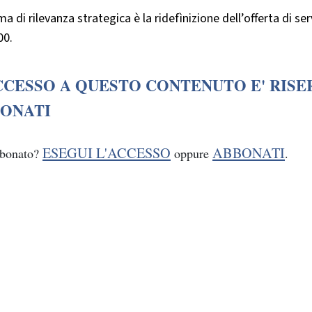
a di rilevanza strategica è la ridefìnizione dell’offerta di serv
00.
CCESSO A QUESTO CONTENUTO E' RISE
ONATI
ESEGUI L'ACCESSO
ABBONATI
bbonato?
oppure
.