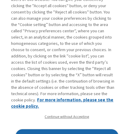
clicking the "Accept all cookies" button, or deny your
consent by clicking the "Reject all cookies" button. You
La consultazione dei libri è riservata esclusivamente
can also manage your cookie preferences by clicking to
agli abbonati Premium
the “Cookie setting” button and accessing to the area
called "Privacy preferences center", where you can
Accedi
Per registrati
Per abbonati
Legenda:
select, in an analytical manner, the cookies grouped into
homogeneous categories, to the use of which you
choose to consent, or confirm your previous choices. In
addition, by clicking on the link "cookie list", you can
access the list of cookies used, even the third party’s
cookies. Closing this banner by selecting the "Reject all
cookies" button or by selecting the “X” button will result
in the default settings (i.e. the continuation of browsing in
Contatti
the absence of cookies or other tracking tools other than
Abbonamenti
technical ones). For more information, please see the
Archivio rubriche
cookie policy.
For more information, please see the
Privacy
cookie policy.
Cookie policy
Continue without Accepting
Whistleblowing
Dichiarazione di accessibilità