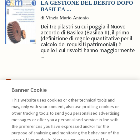
LA GESTIONE DEL DEBITO DOPO
BASILEA ...
di Vinzia Mario Antonio
Dei tre pilastri su cui poggia il Nuovo
accordo di Basilea (Basilea II), il primo
(definizione di regole quantitative per il
calcolo dei requisiti patrimoniali) è
quello i cui risvolti hanno maggiormente
...
Banner Cookie
ECONOMIA & MERCATI
This website uses cookies or other technical tools and
may, only with your consent, also use profiling cookies or
MERCATO EUROPEO DEI
other tracking tools to send you personalised advertising
CAPITALI, IL DECENNIO ...
messages or offer you a personalised service in line with
the preferences you have expressed and/or for the
di Donato Masciandaro
purpose of analysing and monitoring the behaviour of the
users of this website. You can give your consent by