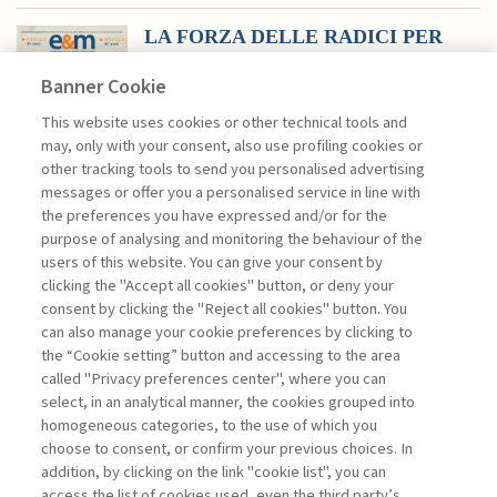
LA FORZA DELLE RADICI PER
ANTICIPARE ...
Banner Cookie
di Soda Giuseppe
Giuseppe Soda, il Dean di SDA Bocconi
This website uses cookies or other technical tools and
School of Management, ripercorre lo
may, only with your consent, also use profiling cookies or
stretto legame della rivista con la
other tracking tools to send you personalised advertising
business school e i cambiamenti
messages or offer you a personalised service in line with
intercorsi negli anni in termini di
the preferences you have expressed and/or for the
contesto culturale, di ...
purpose of analysing and monitoring the behaviour of the
users of this website. You can give your consent by
clicking the "Accept all cookies" button, or deny your
consent by clicking the "Reject all cookies" button. You
La consultazione dei libri è riservata esclusivamente
can also manage your cookie preferences by clicking to
agli abbonati Premium
the “Cookie setting” button and accessing to the area
called "Privacy preferences center", where you can
Accedi
Per registrati
Per abbonati
Legenda:
select, in an analytical manner, the cookies grouped into
homogeneous categories, to the use of which you
choose to consent, or confirm your previous choices. In
addition, by clicking on the link "cookie list", you can
access the list of cookies used, even the third party’s