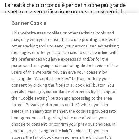
La realtà che ci circonda è per definizione più grande
rispetto alla semplificazione proposta da schemi che
nascono proprio per aiutarci a comprenderne la
Banner Cookie
complessità. […] Di fronte a questo scenario sistemico
la leadership pubblica è chiamata a una trasformazione
This website uses cookies or other technical tools and
radicale. Non basta più essere bravi amministratori o
may, only with your consent, also use profiling cookies or
efficienti decisori. Serve piuttosto la capacità di
other tracking tools to send you personalised advertising
interpretare e orientare il cambiamento, di essere
messages or offer you a personalised service in line with
architetti di senso, tessitori di fiducia e relazioni. Si
the preferences you have expressed and/or for the
tratta di una leadership capace non soltanto di reagire
purpose of analysing and monitoring the behaviour of the
agli eventi, ma di anticiparli e trasformarli in occasioni ...
users of this website. You can give your consent by
Leggi
clicking the "Accept all cookies" button, or deny your
consent by clicking the "Reject all cookies" button. You
can also manage your cookie preferences by clicking to
the “Cookie setting” button and accessing to the area
1
2
3
4
5
6
7
8
9
10
Successivo
called "Privacy preferences center", where you can
select, in an analytical manner, the cookies grouped into
homogeneous categories, to the use of which you
choose to consent, or confirm your previous choices. In
addition, by clicking on the link "cookie list", you can
access the list of cookies used, even the third party’s