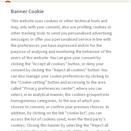
Banner Cookie
HIGHLIGHTS
This website uses cookies or other technical tools and
may, only with your consent, also use profiling cookies or
other tracking tools to send you personalised advertising
CAPITALE DI RISCHIO: ASSET
messages or offer you a personalised service in line with
CHIAVE PER ...
the preferences you have expressed and/or for the
di Stefano Caselli
purpose of analysing and monitoring the behaviour of the
users of this website. You can give your consent by
clicking the "Accept all cookies" button, or deny your
consent by clicking the "Reject all cookies" button. You
La consultazione dei libri è riservata esclusivamente
can also manage your cookie preferences by clicking to
agli abbonati Premium
the “Cookie setting” button and accessing to the area
called "Privacy preferences center", where you can
Accedi
Per registrati
Per abbonati
Legenda:
select, in an analytical manner, the cookies grouped into
homogeneous categories, to the use of which you
choose to consent, or confirm your previous choices. In
addition, by clicking on the link "cookie list", you can
access the list of cookies used, even the third party’s
cookies. Closing this banner by selecting the "Reject all