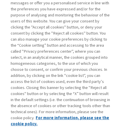
ARTIFICIALE: L’EVOLUZIONE ...
messages or offer you a personalised service in line with
the preferences you have expressed and/or for the
di Andrea Beltratti e Alessia Bezzecchi
purpose of analysing and monitoring the behaviour of the
users of this website. You can give your consent by
clicking the "Accept all cookies" button, or deny your
consent by clicking the "Reject all cookies" button. You
La consultazione dei libri è riservata esclusivamente
can also manage your cookie preferences by clicking to
agli abbonati Premium
the “Cookie setting” button and accessing to the area
called "Privacy preferences center", where you can
Accedi
Per registrati
Per abbonati
Legenda:
select, in an analytical manner, the cookies grouped into
homogeneous categories, to the use of which you
choose to consent, or confirm your previous choices. In
addition, by clicking on the link "cookie list", you can
access the list of cookies used, even the third party’s
cookies. Closing this banner by selecting the "Reject all
cookies" button or by selecting the “X” button will result
in the default settings (i.e. the continuation of browsing in
Contatti
the absence of cookies or other tracking tools other than
Abbonamenti
technical ones). For more information, please see the
Archivio rubriche
cookie policy.
For more information, please see the
Privacy
cookie policy.