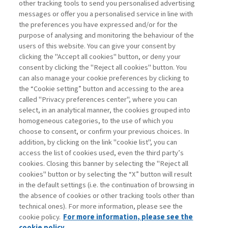
L'ACCESSO A QUESTO
other tracking tools to send you personalised advertising
messages or offer you a personalised service in line with
CONTENUTO E' RISERVATO AGLI
the preferences you have expressed and/or for the
purpose of analysing and monitoring the behaviour of the
UTENTI ABBONATI
users of this website. You can give your consent by
clicking the "Accept all cookies" button, or deny your
consent by clicking the "Reject all cookies" button. You
ESEGUI L'ACCESSO
Sei abbonato?
oppure
can also manage your cookie preferences by clicking to
ABBONATI
.
the “Cookie setting” button and accessing to the area
called "Privacy preferences center", where you can
select, in an analytical manner, the cookies grouped into
homogeneous categories, to the use of which you
choose to consent, or confirm your previous choices. In
addition, by clicking on the link "cookie list", you can
access the list of cookies used, even the third party’s
cookies. Closing this banner by selecting the "Reject all
cookies" button or by selecting the “X” button will result
in the default settings (i.e. the continuation of browsing in
Contatti
the absence of cookies or other tracking tools other than
Abbonamenti
technical ones). For more information, please see the
Archivio rubriche
cookie policy.
For more information, please see the
Privacy
cookie policy.