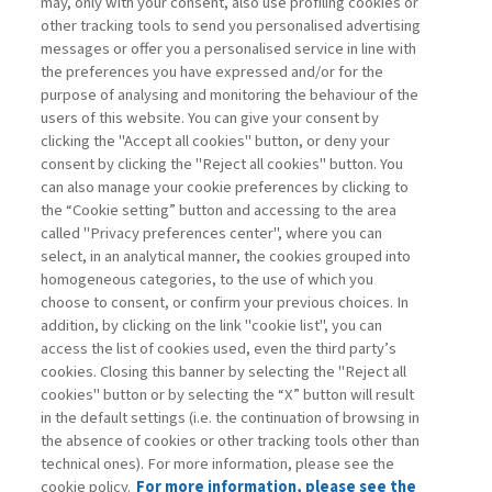
may, only with your consent, also use profiling cookies or
other tracking tools to send you personalised advertising
UN NUOVO APPROCCIO ALLA
messages or offer you a personalised service in line with
GESTIONE SOSTENIBILE ...
the preferences you have expressed and/or for the
di Francesco Perrini, Stefania Carraro
purpose of analysing and monitoring the behaviour of the
users of this website. You can give your consent by
clicking the "Accept all cookies" button, or deny your
consent by clicking the "Reject all cookies" button. You
La consultazione dei libri è riservata esclusivamente
can also manage your cookie preferences by clicking to
agli abbonati Premium
the “Cookie setting” button and accessing to the area
called "Privacy preferences center", where you can
Accedi
Per registrati
Per abbonati
Legenda:
select, in an analytical manner, the cookies grouped into
homogeneous categories, to the use of which you
choose to consent, or confirm your previous choices. In
addition, by clicking on the link "cookie list", you can
access the list of cookies used, even the third party’s
cookies. Closing this banner by selecting the "Reject all
cookies" button or by selecting the “X” button will result
in the default settings (i.e. the continuation of browsing in
Contatti
the absence of cookies or other tracking tools other than
Abbonamenti
technical ones). For more information, please see the
Archivio rubriche
cookie policy.
For more information, please see the