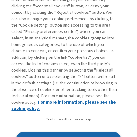
clicking the "Accept all cookies" button, or deny your
consent by clicking the "Reject all cookies" button. You
La consultazione dei libri è riservata esclusivamente
can also manage your cookie preferences by clicking to
agli abbonati Premium
the “Cookie setting” button and accessing to the area
called "Privacy preferences center", where you can
Accedi
Per registrati
Per abbonati
Legenda:
select, in an analytical manner, the cookies grouped into
homogeneous categories, to the use of which you
choose to consent, or confirm your previous choices. In
addition, by clicking on the link "cookie list", you can
access the list of cookies used, even the third party’s
cookies. Closing this banner by selecting the "Reject all
cookies" button or by selecting the “X” button will result
in the default settings (i.e. the continuation of browsing in
Contatti
the absence of cookies or other tracking tools other than
Abbonamenti
technical ones). For more information, please see the
Archivio rubriche
cookie policy.
For more information, please see the
Privacy
cookie policy.
Cookie policy
Continue without Accepting
Whistleblowing
Dichiarazione di accessibilità