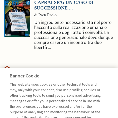
CAPRAI SPA: UN CASO DI
SUCCESSIONE ...
di Preti Paolo
Un ingrediente necessario sta nel porre
l’accento sulla realizzazione umana e
professionale degli attori coinvolti. La
successione generazionale deve dunque
sempre essere un incontro tra due
libertà ...
Banner Cookie
MANAGEMENT TIPS
This website uses cookies or other technical tools and
may, only with your consent, also use profiling cookies or
GEOPOLITICA: UN ASSET PER LE
other tracking tools to send you personalised advertising
IMPRESE ...
messages or offer you a personalised service in line with
the preferences you have expressed and/or for the
di Marco Valigi
purpose of analysing and monitoring the behaviour of the
users of this website. You can give your consent by