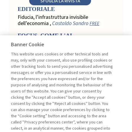
SFOGLIA LA RIVISTA
EDITORIALE
Fiducia, l’infrastruttura invisibile
dell’economia ,
Castaldo Sandro
FREE
FOCUS. COME L'AI
TRASFORMA LA LOYALTY
Banner Cookie
NEL RETAIL
This website uses cookies or other technical tools and
Relazione, personalizzazione e
may, only with your consent, also use profiling cookies or
misurazione: come l’AI trasforma la
other tracking tools to send you personalised advertising
loyalty nel retail ,
Acconciamessa
messages or offer you a personalised service in line with
Emanuele
the preferences you have expressed and/or for the
purpose of analysing and monitoring the behaviour of the
Evidenze da uno studio qualitativo nel
users of this website. You can give your consent by
retail: loyalty e fiducia nella
clicking the "Accept all cookies" button, or deny your
trasformazione digitale ,
Penco Lara,
consent by clicking the "Reject all cookies" button. You
Testa Ginevra
can also manage your cookie preferences by clicking to
Touchpoint ed enabler nella loyalty
the “Cookie setting” button and accessing to the area
digitale: un modello per progettare la
called "Privacy preferences center", where you can
relazione con il cliente ,
Ciacci Andrea,
select, in an analytical manner, the cookies grouped into