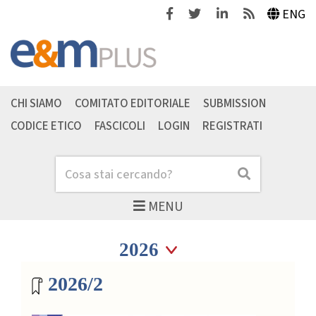
Facebook
Twitter
Linkedin
Feeds
ENG
CHI SIAMO
COMITATO EDITORIALE
SUBMISSION
CODICE ETICO
FASCICOLI
LOGIN
REGISTRATI
Cerca
Cerca
MENU
Seleziona anno
Seleziona anno
Archivio riviste
2026/2