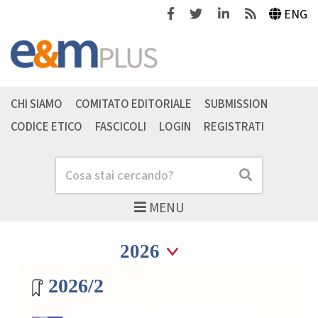
Facebook
Twitter
Linkedin
Feeds
ENG
CHI SIAMO
COMITATO EDITORIALE
SUBMISSION
CODICE ETICO
FASCICOLI
LOGIN
REGISTRATI
Cerca
Cerca
MENU
Seleziona anno
Seleziona anno
Archivio riviste
2026/2