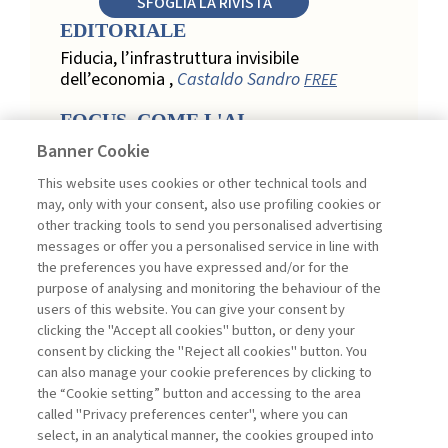
SFOGLIA LA RIVISTA
EDITORIALE
Fiducia, l’infrastruttura invisibile
dell’economia ,
Castaldo Sandro
FREE
FOCUS. COME L'AI
TRASFORMA LA LOYALTY
Banner Cookie
NEL RETAIL
This website uses cookies or other technical tools and
Relazione, personalizzazione e
may, only with your consent, also use profiling cookies or
misurazione: come l’AI trasforma la
other tracking tools to send you personalised advertising
loyalty nel retail ,
Acconciamessa
messages or offer you a personalised service in line with
Emanuele
the preferences you have expressed and/or for the
purpose of analysing and monitoring the behaviour of the
Evidenze da uno studio qualitativo nel
users of this website. You can give your consent by
retail: loyalty e fiducia nella
clicking the "Accept all cookies" button, or deny your
trasformazione digitale ,
Penco Lara,
consent by clicking the "Reject all cookies" button. You
Testa Ginevra
can also manage your cookie preferences by clicking to
Touchpoint ed enabler nella loyalty
the “Cookie setting” button and accessing to the area
digitale: un modello per progettare la
called "Privacy preferences center", where you can
relazione con il cliente ,
Ciacci Andrea,
select, in an analytical manner, the cookies grouped into