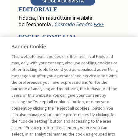
SFOGLIA LA RIVISTA
EDITORIALE
Fiducia, l’infrastruttura invisibile
dell’economia ,
Castaldo Sandro
FREE
FOCUS. COME L'AI
TRASFORMA LA LOYALTY
Banner Cookie
NEL RETAIL
This website uses cookies or other technical tools and
Relazione, personalizzazione e
may, only with your consent, also use profiling cookies or
misurazione: come l’AI trasforma la
other tracking tools to send you personalised advertising
loyalty nel retail ,
Acconciamessa
messages or offer you a personalised service in line with
Emanuele
the preferences you have expressed and/or for the
purpose of analysing and monitoring the behaviour of the
Evidenze da uno studio qualitativo nel
users of this website. You can give your consent by
retail: loyalty e fiducia nella
clicking the "Accept all cookies" button, or deny your
trasformazione digitale ,
Penco Lara,
consent by clicking the "Reject all cookies" button. You
Testa Ginevra
can also manage your cookie preferences by clicking to
Touchpoint ed enabler nella loyalty
the “Cookie setting” button and accessing to the area
digitale: un modello per progettare la
called "Privacy preferences center", where you can
relazione con il cliente ,
Ciacci Andrea,
select, in an analytical manner, the cookies grouped into