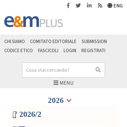
Facebook
Twitter
Linkedin
Feeds
ENG
CHI SIAMO
COMITATO EDITORIALE
SUBMISSION
CODICE ETICO
FASCICOLI
LOGIN
REGISTRATI
Cerca
Cerca
MENU
Seleziona anno
Seleziona anno
Archivio riviste
2026/2