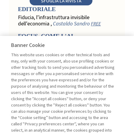
SFOGLIA LA RIVISTA
EDITORIALE
Fiducia, l’infrastruttura invisibile
dell’economia ,
Castaldo Sandro
FREE
FOCUS. COME L'AI
TRASFORMA LA LOYALTY
Banner Cookie
NEL RETAIL
This website uses cookies or other technical tools and
Relazione, personalizzazione e
may, only with your consent, also use profiling cookies or
misurazione: come l’AI trasforma la
other tracking tools to send you personalised advertising
loyalty nel retail ,
Acconciamessa
messages or offer you a personalised service in line with
Emanuele
the preferences you have expressed and/or for the
purpose of analysing and monitoring the behaviour of the
Evidenze da uno studio qualitativo nel
users of this website. You can give your consent by
retail: loyalty e fiducia nella
clicking the "Accept all cookies" button, or deny your
trasformazione digitale ,
Penco Lara,
consent by clicking the "Reject all cookies" button. You
Testa Ginevra
can also manage your cookie preferences by clicking to
Touchpoint ed enabler nella loyalty
the “Cookie setting” button and accessing to the area
digitale: un modello per progettare la
called "Privacy preferences center", where you can
relazione con il cliente ,
Ciacci Andrea,
select, in an analytical manner, the cookies grouped into