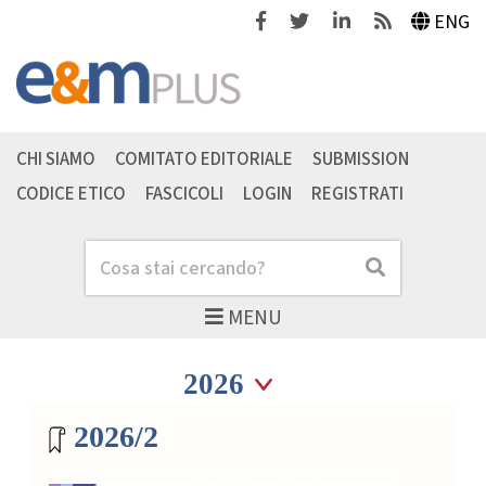
Facebook
Twitter
Linkedin
Feeds
ENG
CHI SIAMO
COMITATO EDITORIALE
SUBMISSION
CODICE ETICO
FASCICOLI
LOGIN
REGISTRATI
Cerca
Cerca
MENU
Seleziona anno
Seleziona anno
Archivio riviste
2026/2