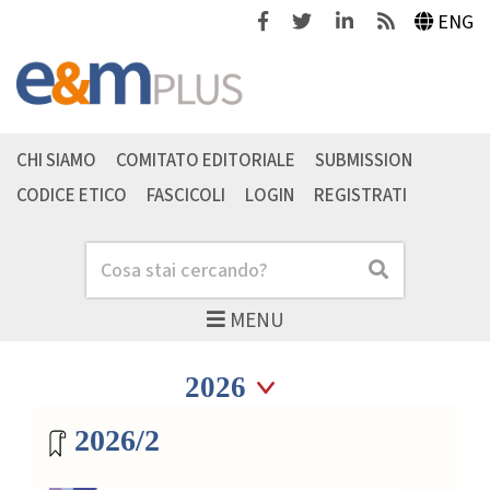
Facebook
Twitter
Linkedin
Feeds
ENG
CHI SIAMO
COMITATO EDITORIALE
SUBMISSION
CODICE ETICO
FASCICOLI
LOGIN
REGISTRATI
Cerca
Cerca
MENU
Seleziona anno
Seleziona anno
Archivio riviste
2026/2