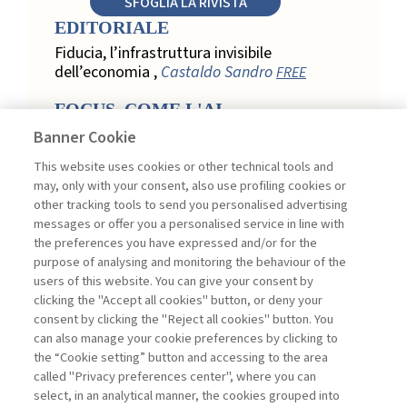
SFOGLIA LA RIVISTA
EDITORIALE
Fiducia, l’infrastruttura invisibile
dell’economia ,
Castaldo Sandro
FREE
FOCUS. COME L'AI
TRASFORMA LA LOYALTY
Banner Cookie
NEL RETAIL
This website uses cookies or other technical tools and
Relazione, personalizzazione e
may, only with your consent, also use profiling cookies or
misurazione: come l’AI trasforma la
other tracking tools to send you personalised advertising
loyalty nel retail ,
Acconciamessa
messages or offer you a personalised service in line with
Emanuele
the preferences you have expressed and/or for the
purpose of analysing and monitoring the behaviour of the
Evidenze da uno studio qualitativo nel
users of this website. You can give your consent by
retail: loyalty e fiducia nella
clicking the "Accept all cookies" button, or deny your
trasformazione digitale ,
Penco Lara,
consent by clicking the "Reject all cookies" button. You
Testa Ginevra
can also manage your cookie preferences by clicking to
Touchpoint ed enabler nella loyalty
the “Cookie setting” button and accessing to the area
digitale: un modello per progettare la
called "Privacy preferences center", where you can
relazione con il cliente ,
Ciacci Andrea,
select, in an analytical manner, the cookies grouped into