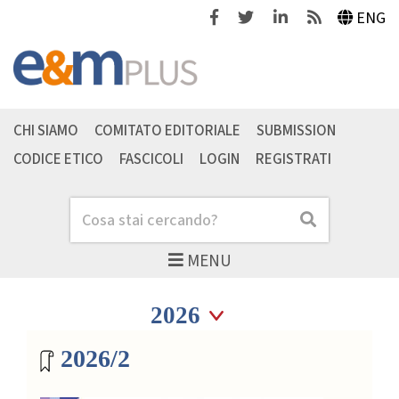
Facebook
Twitter
Linkedin
Feeds
ENG
CHI SIAMO
COMITATO EDITORIALE
SUBMISSION
CODICE ETICO
FASCICOLI
LOGIN
REGISTRATI
Cerca
Cerca
MENU
Seleziona anno
Seleziona anno
Archivio riviste
2026/2