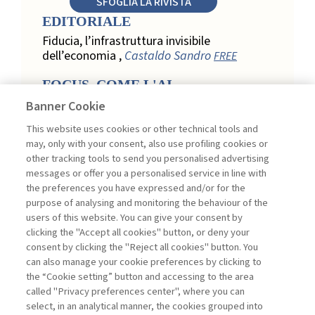
SFOGLIA LA RIVISTA
EDITORIALE
Fiducia, l’infrastruttura invisibile
dell’economia ,
Castaldo Sandro
FREE
FOCUS. COME L'AI
TRASFORMA LA LOYALTY
Banner Cookie
NEL RETAIL
This website uses cookies or other technical tools and
Relazione, personalizzazione e
may, only with your consent, also use profiling cookies or
misurazione: come l’AI trasforma la
other tracking tools to send you personalised advertising
loyalty nel retail ,
Acconciamessa
messages or offer you a personalised service in line with
Emanuele
the preferences you have expressed and/or for the
purpose of analysing and monitoring the behaviour of the
Evidenze da uno studio qualitativo nel
users of this website. You can give your consent by
retail: loyalty e fiducia nella
clicking the "Accept all cookies" button, or deny your
trasformazione digitale ,
Penco Lara,
consent by clicking the "Reject all cookies" button. You
Testa Ginevra
can also manage your cookie preferences by clicking to
Touchpoint ed enabler nella loyalty
the “Cookie setting” button and accessing to the area
digitale: un modello per progettare la
called "Privacy preferences center", where you can
relazione con il cliente ,
Ciacci Andrea,
select, in an analytical manner, the cookies grouped into