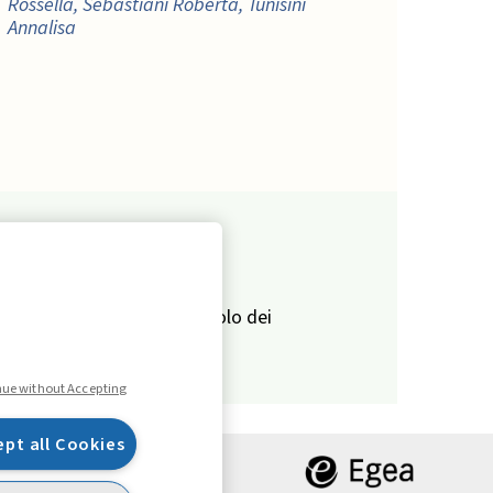
Rossella, Sebastiani Roberta, Tunisini
Annalisa
VISUAL READINGS
Startup: come evolve il ruolo dei
founder
SCIENCE
nue without Accepting
Colmare il divario tra ricerca e pratica:
trasferire le conoscenze con il game-
ept all Cookies
based learning ,
Todaro Niccolò, Filippi
Emilia, Pontiggia Andrea, Tosi Duccio,