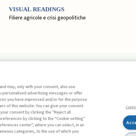
VISUAL READINGS
Filiere agricole e crisi geopolitiche
EDITORIALE
 and may, only with your consent, also use
Marketing, Quo Vadis? ,
Busacca
you personalised advertising messages or offer
Bruno
FREE
ences you have expressed and/or for the purpose
ers of this website. You can give your consent
FOCUS. UN APPROCCIO
Conti
 your consent by clicking the "Reject all
SISTEMICO ALLA
references by clicking to the “Cookie setting”
MISURAZIONE DEL RISCHIO
Acc
eferences center", where you can select, in an
Facebook
Twitter
Linkedin
Feeds
Ripensare il risk assessment: un
eneous categories, to the use of which you
approccio sistemico alla misurazione