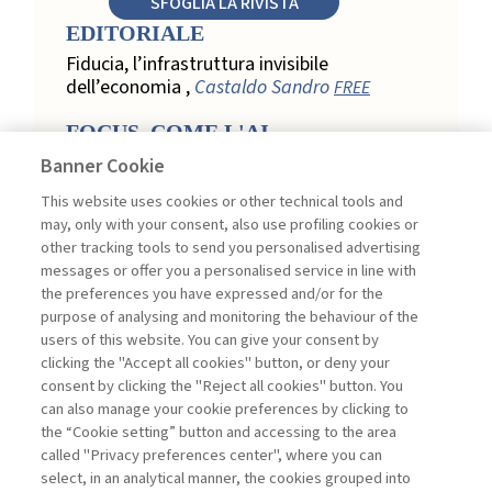
SFOGLIA LA RIVISTA
EDITORIALE
Fiducia, l’infrastruttura invisibile
dell’economia ,
Castaldo Sandro
FREE
FOCUS. COME L'AI
TRASFORMA LA LOYALTY
Banner Cookie
NEL RETAIL
This website uses cookies or other technical tools and
Relazione, personalizzazione e
may, only with your consent, also use profiling cookies or
misurazione: come l’AI trasforma la
other tracking tools to send you personalised advertising
loyalty nel retail ,
Acconciamessa
messages or offer you a personalised service in line with
Emanuele
the preferences you have expressed and/or for the
purpose of analysing and monitoring the behaviour of the
Evidenze da uno studio qualitativo nel
users of this website. You can give your consent by
retail: loyalty e fiducia nella
clicking the "Accept all cookies" button, or deny your
trasformazione digitale ,
Penco Lara,
consent by clicking the "Reject all cookies" button. You
Testa Ginevra
can also manage your cookie preferences by clicking to
Touchpoint ed enabler nella loyalty
the “Cookie setting” button and accessing to the area
digitale: un modello per progettare la
called "Privacy preferences center", where you can
relazione con il cliente ,
Ciacci Andrea,
select, in an analytical manner, the cookies grouped into