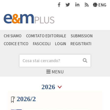
Facebook
Twitter
Linkedin
Feeds
ENG
CHI SIAMO
COMITATO EDITORIALE
SUBMISSION
CODICE ETICO
FASCICOLI
LOGIN
REGISTRATI
Cerca
Cerca
MENU
Seleziona anno
Seleziona anno
Archivio riviste
2026/2