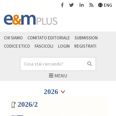
Facebook
Twitter
Linkedin
Feeds
ENG
CHI SIAMO
COMITATO EDITORIALE
SUBMISSION
CODICE ETICO
FASCICOLI
LOGIN
REGISTRATI
Cerca
Cerca
MENU
Seleziona anno
Seleziona anno
Archivio riviste
2026/2