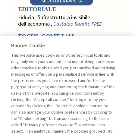
SFOGLIA LA RIVISTA
EDITORIALE
Fiducia, l’infrastruttura invisibile
dell’economia ,
Castaldo Sandro
FREE
FOCUS. COME L'AI
TRASFORMA LA LOYALTY
Banner Cookie
NEL RETAIL
This website uses cookies or other technical tools and
Relazione, personalizzazione e
may, only with your consent, also use profiling cookies or
misurazione: come l’AI trasforma la
other tracking tools to send you personalised advertising
loyalty nel retail ,
Acconciamessa
messages or offer you a personalised service in line with
Emanuele
the preferences you have expressed and/or for the
purpose of analysing and monitoring the behaviour of the
Evidenze da uno studio qualitativo nel
users of this website. You can give your consent by
retail: loyalty e fiducia nella
clicking the "Accept all cookies" button, or deny your
trasformazione digitale ,
Penco Lara,
consent by clicking the "Reject all cookies" button. You
Testa Ginevra
can also manage your cookie preferences by clicking to
Touchpoint ed enabler nella loyalty
the “Cookie setting” button and accessing to the area
digitale: un modello per progettare la
called "Privacy preferences center", where you can
relazione con il cliente ,
Ciacci Andrea,
select, in an analytical manner, the cookies grouped into