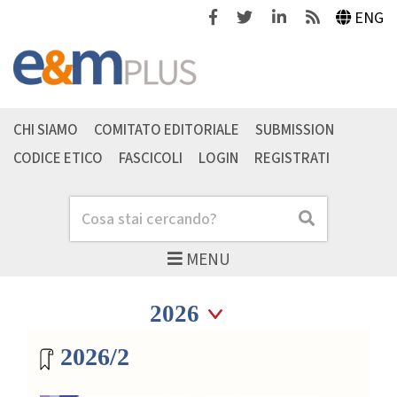
Facebook
Twitter
Linkedin
Feeds
ENG
CHI SIAMO
COMITATO EDITORIALE
SUBMISSION
CODICE ETICO
FASCICOLI
LOGIN
REGISTRATI
Cerca
Cerca
MENU
Seleziona anno
Seleziona anno
Archivio riviste
2026/2