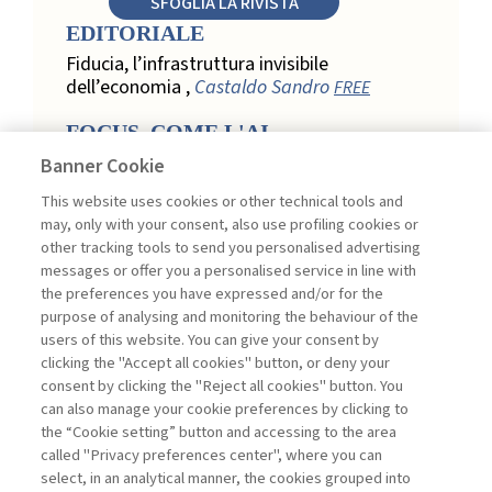
SFOGLIA LA RIVISTA
EDITORIALE
Fiducia, l’infrastruttura invisibile
dell’economia ,
Castaldo Sandro
FREE
FOCUS. COME L'AI
TRASFORMA LA LOYALTY
Banner Cookie
NEL RETAIL
This website uses cookies or other technical tools and
Relazione, personalizzazione e
may, only with your consent, also use profiling cookies or
misurazione: come l’AI trasforma la
other tracking tools to send you personalised advertising
loyalty nel retail ,
Acconciamessa
messages or offer you a personalised service in line with
Emanuele
the preferences you have expressed and/or for the
purpose of analysing and monitoring the behaviour of the
Evidenze da uno studio qualitativo nel
users of this website. You can give your consent by
retail: loyalty e fiducia nella
clicking the "Accept all cookies" button, or deny your
trasformazione digitale ,
Penco Lara,
consent by clicking the "Reject all cookies" button. You
Testa Ginevra
can also manage your cookie preferences by clicking to
Touchpoint ed enabler nella loyalty
the “Cookie setting” button and accessing to the area
digitale: un modello per progettare la
called "Privacy preferences center", where you can
relazione con il cliente ,
Ciacci Andrea,
select, in an analytical manner, the cookies grouped into