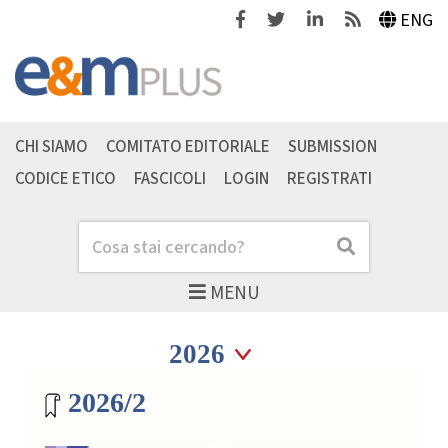
Facebook
Twitter
Linkedin
Feeds
ENG
CHI SIAMO
COMITATO EDITORIALE
SUBMISSION
CODICE ETICO
FASCICOLI
LOGIN
REGISTRATI
Cerca
Cerca
MENU
Seleziona anno
Seleziona anno
Archivio riviste
2026/2