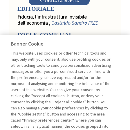
SFOGLIA LA RIVISTA
EDITORIALE
Fiducia, l’infrastruttura invisibile
dell’economia ,
Castaldo Sandro
FREE
FOCUS. COME L'AI
TRASFORMA LA LOYALTY
Banner Cookie
NEL RETAIL
This website uses cookies or other technical tools and
Relazione, personalizzazione e
may, only with your consent, also use profiling cookies or
misurazione: come l’AI trasforma la
other tracking tools to send you personalised advertising
loyalty nel retail ,
Acconciamessa
messages or offer you a personalised service in line with
Emanuele
the preferences you have expressed and/or for the
purpose of analysing and monitoring the behaviour of the
Evidenze da uno studio qualitativo nel
users of this website. You can give your consent by
retail: loyalty e fiducia nella
clicking the "Accept all cookies" button, or deny your
trasformazione digitale ,
Penco Lara,
consent by clicking the "Reject all cookies" button. You
Testa Ginevra
can also manage your cookie preferences by clicking to
Touchpoint ed enabler nella loyalty
the “Cookie setting” button and accessing to the area
digitale: un modello per progettare la
called "Privacy preferences center", where you can
relazione con il cliente ,
Ciacci Andrea,
select, in an analytical manner, the cookies grouped into