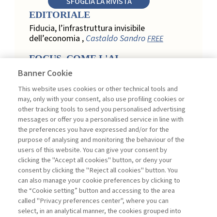
SFOGLIA LA RIVISTA
EDITORIALE
Fiducia, l’infrastruttura invisibile
dell’economia ,
Castaldo Sandro
FREE
FOCUS. COME L'AI
TRASFORMA LA LOYALTY
Banner Cookie
NEL RETAIL
This website uses cookies or other technical tools and
Relazione, personalizzazione e
may, only with your consent, also use profiling cookies or
misurazione: come l’AI trasforma la
other tracking tools to send you personalised advertising
loyalty nel retail ,
Acconciamessa
messages or offer you a personalised service in line with
Emanuele
the preferences you have expressed and/or for the
purpose of analysing and monitoring the behaviour of the
Evidenze da uno studio qualitativo nel
users of this website. You can give your consent by
retail: loyalty e fiducia nella
clicking the "Accept all cookies" button, or deny your
trasformazione digitale ,
Penco Lara,
consent by clicking the "Reject all cookies" button. You
Testa Ginevra
can also manage your cookie preferences by clicking to
Touchpoint ed enabler nella loyalty
the “Cookie setting” button and accessing to the area
digitale: un modello per progettare la
called "Privacy preferences center", where you can
relazione con il cliente ,
Ciacci Andrea,
select, in an analytical manner, the cookies grouped into