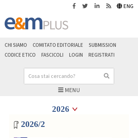
Facebook
Twitter
Linkedin
Feeds
ENG
CHI SIAMO
COMITATO EDITORIALE
SUBMISSION
CODICE ETICO
FASCICOLI
LOGIN
REGISTRATI
Cerca
Cerca
MENU
Seleziona anno
Seleziona anno
Archivio riviste
2026/2