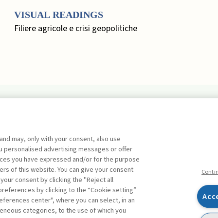
VISUAL READINGS
Filiere agricole e crisi geopolitiche
EDITORIALE
 and may, only with your consent, also use
Marketing, Quo Vadis? ,
Busacca
you personalised advertising messages or offer
Bruno
FREE
ences you have expressed and/or for the purpose
ers of this website. You can give your consent
FOCUS. UN APPROCCIO
Conti
 your consent by clicking the "Reject all
SISTEMICO ALLA
references by clicking to the “Cookie setting”
MISURAZIONE DEL RISCHIO
Acc
eferences center", where you can select, in an
Facebook
Twitter
Linkedin
Feeds
Ripensare il risk assessment: un
eneous categories, to the use of which you
approccio sistemico alla misurazione