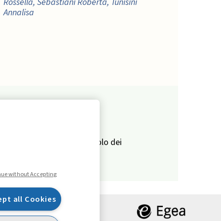
Rossella, Sebastiani Roberta, Tunisini
Annalisa
VISUAL READINGS
Startup: come evolve il ruolo dei
founder
SCIENCE
nue without Accepting
Colmare il divario tra ricerca e pratica:
trasferire le conoscenze con il game-
ept all Cookies
based learning ,
Todaro Niccolò, Filippi
Emilia, Pontiggia Andrea, Tosi Duccio,