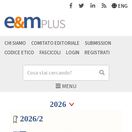
Facebook
Twitter
Linkedin
Feeds
ENG
CHI SIAMO
COMITATO EDITORIALE
SUBMISSION
CODICE ETICO
FASCICOLI
LOGIN
REGISTRATI
Cerca
Cerca
MENU
Seleziona anno
Seleziona anno
Archivio riviste
2026/2