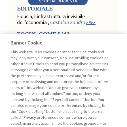
SFOGLIA LA RIVISTA
EDITORIALE
Fiducia, l’infrastruttura invisibile
dell’economia ,
Castaldo Sandro
FREE
FOCUS. COME L'AI
TRASFORMA LA LOYALTY
Banner Cookie
NEL RETAIL
This website uses cookies or other technical tools and
Relazione, personalizzazione e
may, only with your consent, also use profiling cookies or
misurazione: come l’AI trasforma la
other tracking tools to send you personalised advertising
loyalty nel retail ,
Acconciamessa
messages or offer you a personalised service in line with
Emanuele
the preferences you have expressed and/or for the
purpose of analysing and monitoring the behaviour of the
Evidenze da uno studio qualitativo nel
users of this website. You can give your consent by
retail: loyalty e fiducia nella
clicking the "Accept all cookies" button, or deny your
trasformazione digitale ,
Penco Lara,
consent by clicking the "Reject all cookies" button. You
Testa Ginevra
can also manage your cookie preferences by clicking to
Touchpoint ed enabler nella loyalty
the “Cookie setting” button and accessing to the area
digitale: un modello per progettare la
called "Privacy preferences center", where you can
relazione con il cliente ,
Ciacci Andrea,
select, in an analytical manner, the cookies grouped into