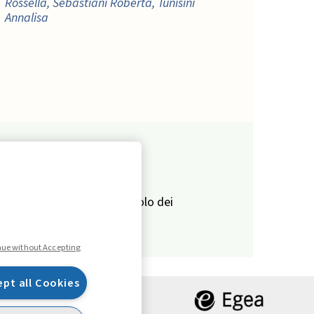
Rossella, Sebastiani Roberta, Tunisini
Annalisa
VISUAL READINGS
Startup: come evolve il ruolo dei
founder
SCIENCE
nue without Accepting
Colmare il divario tra ricerca e pratica:
trasferire le conoscenze con il game-
ept all Cookies
based learning ,
Todaro Niccolò, Filippi
Emilia, Pontiggia Andrea, Tosi Duccio,