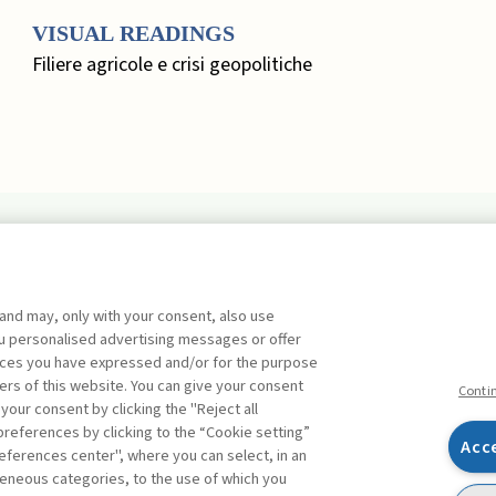
VISUAL READINGS
Filiere agricole e crisi geopolitiche
EDITORIALE
 and may, only with your consent, also use
Marketing, Quo Vadis? ,
Busacca
you personalised advertising messages or offer
Bruno
FREE
ences you have expressed and/or for the purpose
ers of this website. You can give your consent
FOCUS. UN APPROCCIO
Conti
 your consent by clicking the "Reject all
SISTEMICO ALLA
references by clicking to the “Cookie setting”
MISURAZIONE DEL RISCHIO
Acc
eferences center", where you can select, in an
Facebook
Twitter
Linkedin
Feeds
Ripensare il risk assessment: un
eneous categories, to the use of which you
approccio sistemico alla misurazione