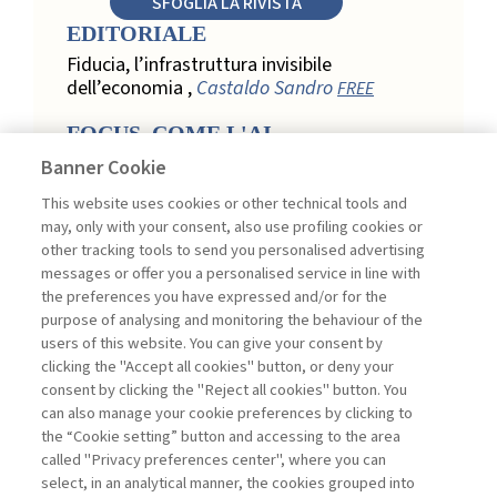
SFOGLIA LA RIVISTA
EDITORIALE
Fiducia, l’infrastruttura invisibile
dell’economia ,
Castaldo Sandro
FREE
FOCUS. COME L'AI
TRASFORMA LA LOYALTY
Banner Cookie
NEL RETAIL
This website uses cookies or other technical tools and
Relazione, personalizzazione e
may, only with your consent, also use profiling cookies or
misurazione: come l’AI trasforma la
other tracking tools to send you personalised advertising
loyalty nel retail ,
Acconciamessa
messages or offer you a personalised service in line with
Emanuele
the preferences you have expressed and/or for the
purpose of analysing and monitoring the behaviour of the
Evidenze da uno studio qualitativo nel
users of this website. You can give your consent by
retail: loyalty e fiducia nella
clicking the "Accept all cookies" button, or deny your
trasformazione digitale ,
Penco Lara,
consent by clicking the "Reject all cookies" button. You
Testa Ginevra
can also manage your cookie preferences by clicking to
Touchpoint ed enabler nella loyalty
the “Cookie setting” button and accessing to the area
digitale: un modello per progettare la
called "Privacy preferences center", where you can
relazione con il cliente ,
Ciacci Andrea,
select, in an analytical manner, the cookies grouped into