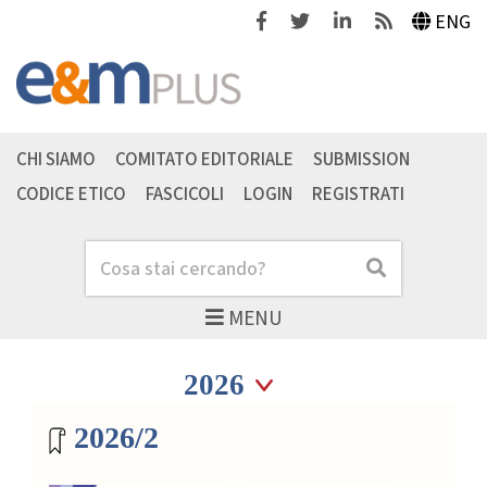
Facebook
Twitter
Linkedin
Feeds
ENG
CHI SIAMO
COMITATO EDITORIALE
SUBMISSION
CODICE ETICO
FASCICOLI
LOGIN
REGISTRATI
Cerca
Cerca
MENU
Seleziona anno
Seleziona anno
Archivio riviste
2026/2