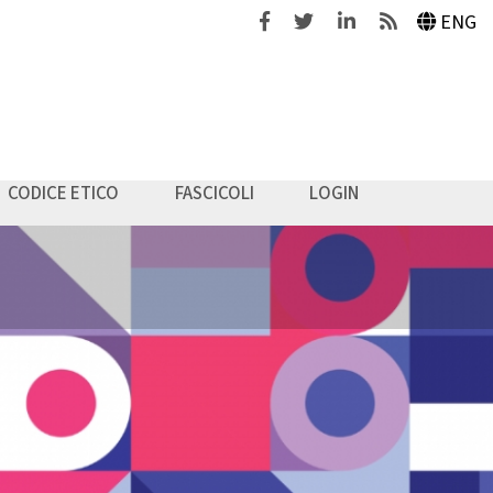
Facebook
Twitter
Linkedin
Feeds
ENG
CODICE ETICO
FASCICOLI
LOGIN
a & Management
is?