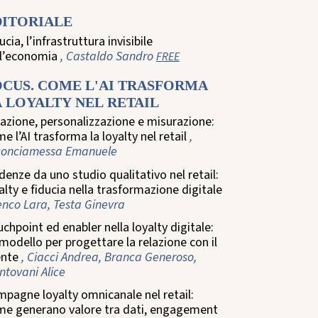
DITORIALE
ucia, l’infrastruttura invisibile
ll’economia
, Castaldo Sandro
FREE
OCUS. COME L'AI TRASFORMA
 LOYALTY NEL RETAIL
azione, personalizzazione e misurazione:
e l’AI trasforma la loyalty nel retail
,
conciamessa Emanuele
denze da uno studio qualitativo nel retail:
alty e fiducia nella trasformazione digitale
enco Lara, Testa Ginevra
chpoint ed enabler nella loyalty digitale:
modello per progettare la relazione con il
ente
, Ciacci Andrea, Branca Generoso,
tovani Alice
pagne loyalty omnicanale nel retail:
me generano valore tra dati, engagement