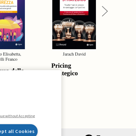
Next
o Elisabetta,
Jarach David
De G
lli Franco
Gr
Pricing
ura della
Strat
strategico
za
resil
oper
man
nue without Accepting
ept all Cookies