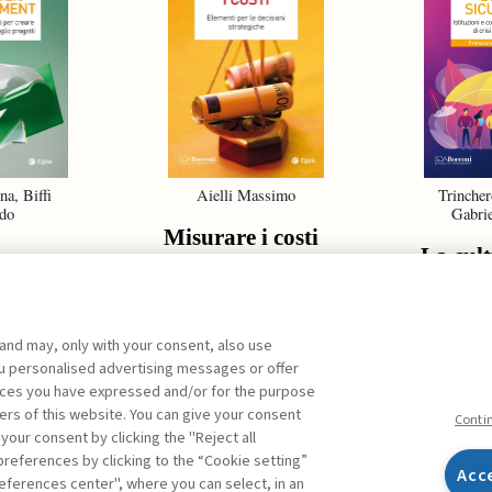
na, Biffi
Aielli Massimo
Trincher
do
Gabrie
Misurare i costi
La cult
sicurez
ent
 and may, only with your consent, also use
you personalised advertising messages or offer
ences you have expressed and/or for the purpose
ers of this website. You can give your consent
ARCHIVIO
Conti
 your consent by clicking the "Reject all
references by clicking to the “Cookie setting”
Acc
eferences center", where you can select, in an