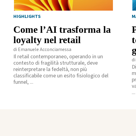
HIGHLIGHTS
M
Come l’AI trasforma la
loyalty nel retail
g
di Emanuele Acconciamessa
Il retail contemporaneo, operando in un
d
contesto di fragilità strutturale, deve
D
reinterpretare la fedeltà, non più
m
classificabile come un esito fisiologico del
p
funnel, ...
va
...