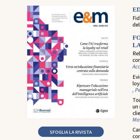
E
Fid
de
F
LA
Rel
com
Ac
Evi
loy
, P
Tou
un 
cli
Man
Cam
SFOGLIA LA RIVISTA
co