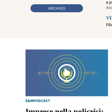
e 
And
ARCHIVIO
V
Fil
E&MPODCAST
Imprese nella policrisi: