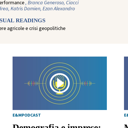
performance
, Branca Generoso, Ciacci
rea, Katris Damien, Ezan Alexandro
ISUAL READINGS
iere agricole e crisi geopolitiche
E&MPODCAST
E
Demografia e imprese: