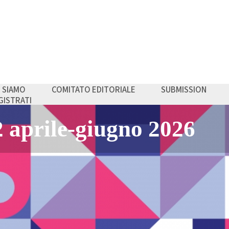
I SIAMO
COMITATO EDITORIALE
SUBMISSION
GISTRATI
anagement - Economi
nza
li - Marketing, Quo Vad