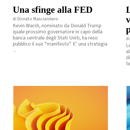
Una sfinge alla FED
L
di Donato Masciandaro
Kevin Warsh, nominato da Donald Trump
p
quale prossimo governatore in capo della
banca centrale degli Stati Uniti, ha reso
di
pubblico il suo “manifesto”. E’ una strategia
Le
...
al
d
t