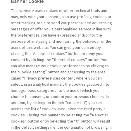
Banner Cookie
E&MPODCAST
This website uses cookies or other technical tools and
may, only with your consent, also use profiling cookies or
UNITI NELLA DIVERSITÀ: VERSO
other tracking tools to send you personalised advertising
UN MODELLO ...
messages or offer you a personalised service in line with
the preferences you have expressed and/or for the
di Alessandro Zattoni
purpose of analysing and monitoring the behaviour of the
users of this website. You can give your consent by
clicking the "Accept all cookies" button, or deny your
consent by clicking the "Reject all cookies" button. You
La consultazione dei libri è riservata esclusivamente
can also manage your cookie preferences by clicking to
agli abbonati Premium
the “Cookie setting” button and accessing to the area
called "Privacy preferences center", where you can
Accedi
Per registrati
Per abbonati
Legenda:
select, in an analytical manner, the cookies grouped into
homogeneous categories, to the use of which you
choose to consent, or confirm your previous choices. In
addition, by clicking on the link "cookie list", you can
access the list of cookies used, even the third party’s
cookies. Closing this banner by selecting the "Reject all
cookies" button or by selecting the “X” button will result
in the default settings (i.e. the continuation of browsing in
Contatti