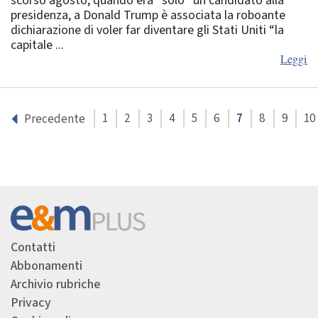
scorso agosto, quando era “solo” un candidato alla
presidenza, a Donald Trump è associata la roboante
dichiarazione di voler far diventare gli Stati Uniti “la
capitale ...
Leggi
1
2
3
4
5
6
7
8
9
10
Precedente
Contatti
Abbonamenti
Archivio rubriche
Privacy