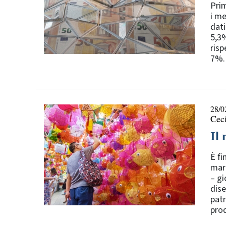
Prim
i me
dati
5,3%
risp
7%. 
28/0
Ceci
Il
È fi
marc
– gi
dise
patr
prod