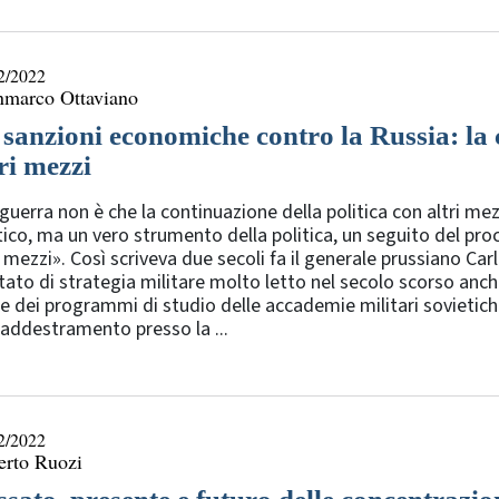
2/2022
nmarco Ottaviano
 sanzioni economiche contro la Russia: la 
ri mezzi
guerra non è che la continuazione della politica con altri m
tico, ma un vero strumento della politica, un seguito del pr
i mezzi». Così scriveva due secoli fa il generale prussiano Car
tato di strategia militare molto letto nel secolo scorso anche
e dei programmi di studio delle accademie militari sovietiche
addestramento presso la ...
2/2022
erto Ruozi