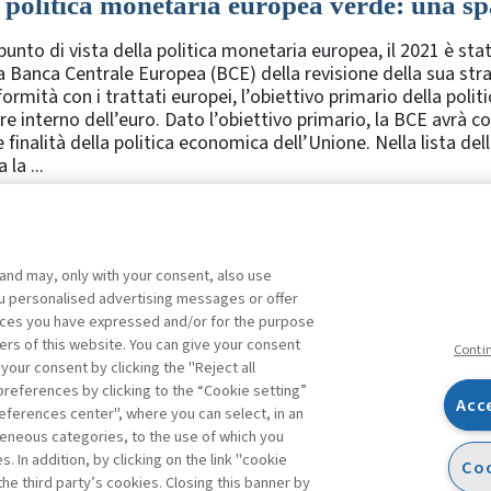
 politica monetaria europea verde: una s
punto di vista della politica monetaria europea, il 2021 è st
a Banca Centrale Europea (BCE) della revisione della sua strat
ormità con i trattati europei, l’obiettivo primario della polit
re interno dell’euro. Dato l’obiettivo primario, la BCE avrà 
e finalità della politica economica dell’Unione. Nella lista de
 la ...
 and may, only with your consent, also use
10
11
12
13
14
15
16
Precedente
you personalised advertising messages or offer
ences you have expressed and/or for the purpose
ers of this website. You can give your consent
Conti
 your consent by clicking the "Reject all
references by clicking to the “Cookie setting”
Acc
eferences center", where you can select, in an
Facebook
Twitter
Linkedin
Feeds
eneous categories, to the use of which you
 In addition, by clicking on the link "cookie
Coo
the third party’s cookies. Closing this banner by