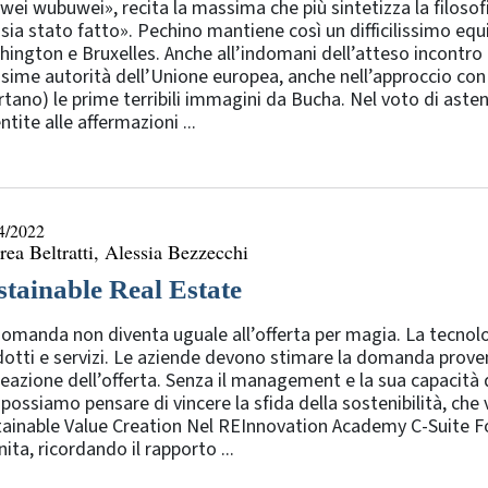
ei wubuwei», recita la massima che più sintetizza la filosofia
sia stato fatto». Pechino mantiene così un difficilissimo equil
ington e Bruxelles. Anche all’indomani dell’atteso incontro (v
ime autorità dell’Unione europea, anche nell’approccio con c
rtano) le prime terribili immagini da Bucha. Nel voto di aste
tite alle affermazioni ...
4/2022
ea Beltratti, Alessia Bezzecchi
stainable Real Estate
omanda non diventa uguale all’offerta per magia. La tecnol
otti e servizi. Le aziende devono stimare la domanda provenie
reazione dell’offerta. Senza il management e la sua capacità 
possiamo pensare di vincere la sfida della sostenibilità, che v
ainable Value Creation Nel REInnovation Academy C-Suite Foru
nita, ricordando il rapporto ...