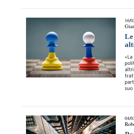
16/0
Gia
Le
alt
«La 
poli
altr
trat
part
suo 
04/0
Rob