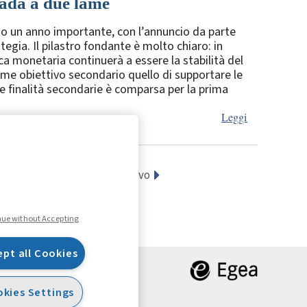
pada a due lame
ato un anno importante, con l’annuncio da parte
egia. Il pilastro fondante è molto chiaro: in
ica monetaria continuerà a essere la stabilità del
come obiettivo secondario quello di supportare le
lle finalità secondarie è comparsa per la prima
Leggi
17
18
19
Successivo
nue without Accepting
ept all Cookies
kies Settings