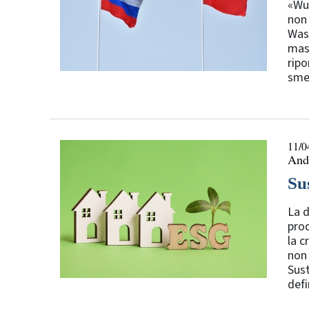
«Wuw
non 
Wash
mass
ripo
smen
11/0
Andr
Su
La d
prod
la c
non 
Sust
defi