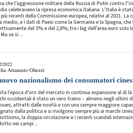
a che l’aggressione militare della Russia di Putin contro l’Uc
dia celebravano la ripresa economica italiana. L’Italia è stata 
 più recenti della Commissione europea, relativi al 2021. La cr
 medio, e i dati di Paesi come la Germania e la Spagna, che
ettivamente del 5% e del 2,8%; tra i big dell’area euro solo l
Ma se si ...
2/2022
lia Attanasio Ghezzi
 nuovo nazionalismo dei consumatori cines
nita l’epoca d’oro del mercato in continua espansione al di là
hi occidentali è stato un vero traino – almeno negli ultimi di
ovani, attratti dalle novità e con una sempre maggiore capa
gnato dalla politica e si rivolgono sempre più ai marchi cinesi
iottismo, la doppia circolazione e i recenti scandali internaz
otto nei campi ...