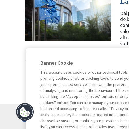
La
Dal 
dell
conf
valo
altr
volta
Banner Cookie
This website uses cookies or other technical tools
profiling cookies or other tracking tools to send 
you a personalised service in line with the prefer
of analysing and monitoring the behaviour of the us
by clicking the "Accept all cookies" button, or deny
cookies" button. You can also manage your cookie p
button and accessing to the area called "Privacy pr
Contatti
analytical manner, the cookies grouped into homog
Abbonamenti
choose to consent, or confirm your previous choices.
list", you can access the list of cookies used, even 
Archivio rubriche