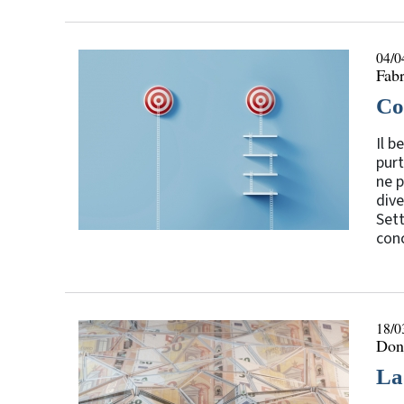
04/0
Fabr
Co
Il b
purt
ne p
dive
Sett
conc
18/0
Don
La