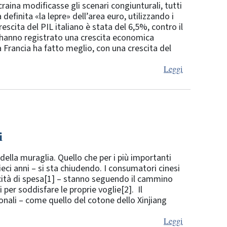
raina modificasse gli scenari congiunturali, tutti
definita «la lepre» dell’area euro, utilizzando i
escita del PIL italiano è stata del 6,5%, contro il
 hanno registrato una crescita economica
a Francia ha fatto meglio, con una crescita del
Leggi
i
 della muraglia. Quello che per i più importanti
eci anni – si sta chiudendo. I consumatori cinesi
cità di spesa[1] – stanno seguendo il cammino
 per soddisfare le proprie voglie[2]. Il
ionali – come quello del cotone dello Xinjiang
Leggi