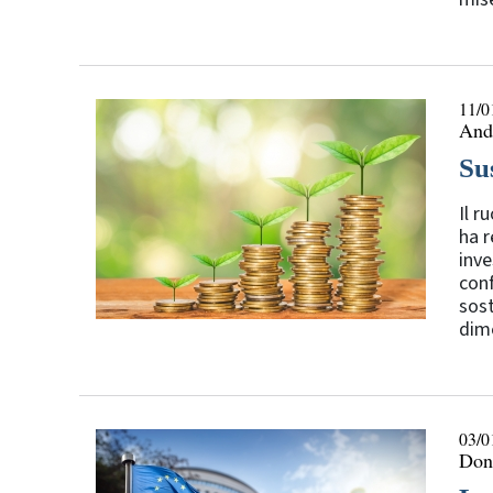
11/0
Andr
Su
Il r
ha r
inve
conf
sost
dime
03/0
Don