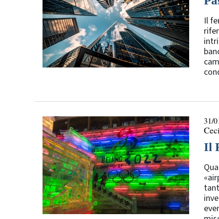
Pa
Il f
rife
intr
ban
camb
cond
31/0
Ceci
Il 
Quan
«air
tant
inve
even
mise