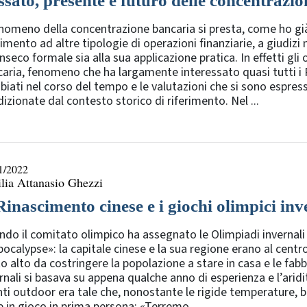
ssato, presente e futuro delle concentrazio
enomeno della concentrazione bancaria si presta, come ho gi
rimento ad altre tipologie di operazioni finanziarie, a giudizi 
inseco formale sia alla sua applicazione pratica. In effetti gli 
caria, fenomeno che ha largamente interessato quasi tutti 
iati nel corso del tempo e le valutazioni che si sono espress
izionate dal contesto storico di riferimento. Nel ...
1/2022
lia Attanasio Ghezzi
Rinascimento cinese e i giochi olimpici inv
do il comitato olimpico ha assegnato le Olimpiadi invernali 2
pocalypse»: la capitale cinese e la sua regione erano al cent
o alto da costringere la popolazione a stare in casa e le fabb
rnali si basava su appena qualche anno di esperienza e l’arid
ti outdoor era tale che, nonostante le rigide temperature, be
 in gioco in prima persona: «Terremo ...