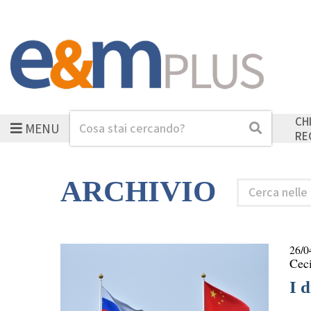
CH
MENU
Cerca
Cerca
RE
ARCHIVIO
Cerca
nelle
rubriche
26/0
Ceci
I d