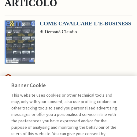
ARTICOLO
COME CAVALCARE L'E-BUSINESS
di Dematté Claudio
Banner Cookie
HIGHLIGHTS
This website uses cookies or other technical tools and
may, only with your consent, also use profiling cookies or
ASPETTI ORGANIZZATIVI NELLA
other tracking tools to send you personalised advertising
TRANSIZIONE ...
messages or offer you a personalised service in line with
the preferences you have expressed and/or for the
di Andrea Ciacci e Lara Penco
purpose of analysing and monitoring the behaviour of the
users of this website. You can give your consent by