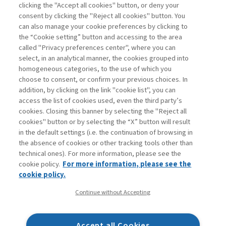
clicking the "Accept all cookies" button, or deny your
consent by clicking the "Reject all cookies" button. You
La consultazione dei libri è riservata esclusivamente
can also manage your cookie preferences by clicking to
agli abbonati Premium
the “Cookie setting” button and accessing to the area
called "Privacy preferences center", where you can
Accedi
Per registrati
Per abbonati
Legenda:
select, in an analytical manner, the cookies grouped into
homogeneous categories, to the use of which you
choose to consent, or confirm your previous choices. In
addition, by clicking on the link "cookie list", you can
access the list of cookies used, even the third party’s
cookies. Closing this banner by selecting the "Reject all
cookies" button or by selecting the “X” button will result
in the default settings (i.e. the continuation of browsing in
Contatti
the absence of cookies or other tracking tools other than
Abbonamenti
technical ones). For more information, please see the
Archivio rubriche
cookie policy.
For more information, please see the
Privacy
cookie policy.
Cookie policy
Continue without Accepting
Whistleblowing
Dichiarazione di accessibilità
Accept all Cookies