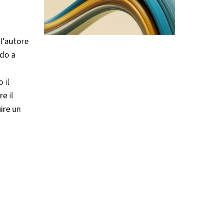
 l’autore
ndo a
 il
e il
ire un