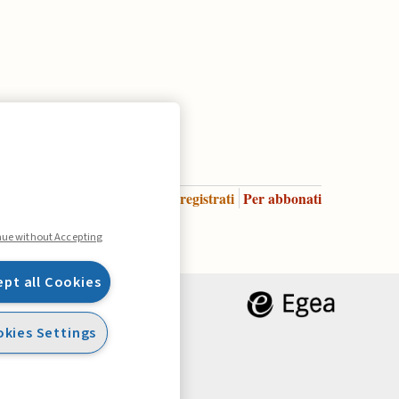
Accedi
Per registrati
Per abbonati
Legenda:
nue without Accepting
ept all Cookies
kies Settings