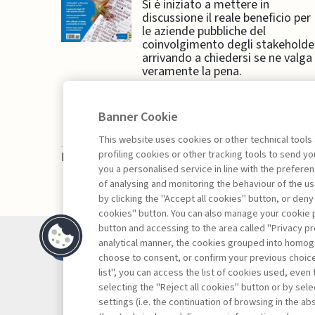
Si è iniziato a mettere in
discussione il reale beneficio per
le aziende pubbliche del
coinvolgimento degli stakeholde
arrivando a chiedersi se ne valga
veramente la pena.
Banner Cookie
This website uses cookies or other technical tools
profiling cookies or other tracking tools to send 
La consultazione dei libri è riservata esclusivam
you a personalised service in line with the prefer
of analysing and monitoring the behaviour of the us
by clicking the "Accept all cookies" button, or deny
cookies" button. You can also manage your cookie p
button and accessing to the area called "Privacy pr
Contatti
analytical manner, the cookies grouped into homog
Abbonamenti
choose to consent, or confirm your previous choices.
list", you can access the list of cookies used, even 
Archivio rubriche
selecting the "Reject all cookies" button or by selec
Privacy
settings (i.e. the continuation of browsing in the a
Cookie policy