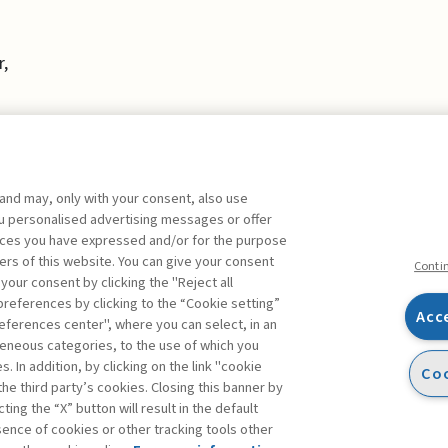
r,
 and may, only with your consent, also use
you personalised advertising messages or offer
ente agli abbonati Premium
ences you have expressed and/or for the purpose
ers of this website. You can give your consent
Conti
 your consent by clicking the "Reject all
references by clicking to the “Cookie setting”
Acc
eferences center", where you can select, in an
Facebook
Twitter
Linkedin
Feeds
eneous categories, to the use of which you
 In addition, by clicking on the link "cookie
Coo
the third party’s cookies. Closing this banner by
ting the “X” button will result in the default
bsence of cookies or other tracking tools other