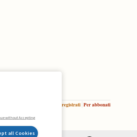
Accedi
Per registrati
Per abbonati
Legenda:
nue without Accepting
ept all Cookies