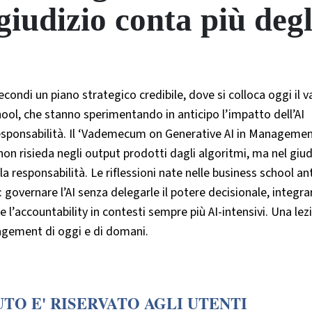
 giudizio conta più degl
condi un piano strategico credibile, dove si colloca oggi il v
ool, che stanno sperimentando in anticipo l’impatto dell’AI
 responsabilità. Il ‘Vademecum on Generative AI in Manageme
on risieda negli output prodotti dagli algoritmi, ma nel giud
la responsabilità. Le riflessioni nate nelle business school an
 governare l’AI senza delegarle il potere decisionale, integra
 l’accountability in contesti sempre più AI-intensivi. Una lez
agement di oggi e di domani.
TO E' RISERVATO AGLI UTENTI