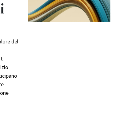
i
alore del
nt
izio
ticipano
re
ione