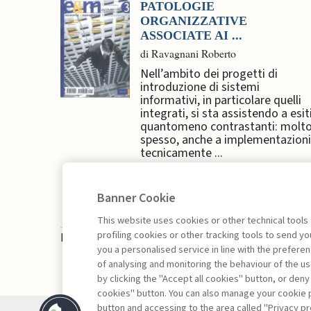
PATOLOGIE
ORGANIZZATIVE
ASSOCIATE AI ...
di Ravagnani Roberto
Nell’ambito dei progetti di
introduzione di sistemi
informativi, in particolare quelli
integrati, si sta assistendo a esit
quantomeno contrastanti: molt
spesso, anche a implementazioni
tecnicamente ...
Banner Cookie
This website uses cookies or other technical tools
profiling cookies or other tracking tools to send 
La consultazione dei libri è riservata esclusivam
you a personalised service in line with the prefer
of analysing and monitoring the behaviour of the us
by clicking the "Accept all cookies" button, or deny
cookies" button. You can also manage your cookie p
button and accessing to the area called "Privacy pr