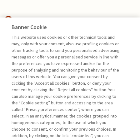
Banner Cookie
SPECIAL ISSUES
This website uses cookies or other technical tools and
may, only with your consent, also use profiling cookies or
DALL’INTRODUZIONE
other tracking tools to send you personalised advertising
ALL’INTEGRAZIONE ...
messages or offer you a personalised service in line with
the preferences you have expressed and/or for the
di Roei Ganzarski
purpose of analysing and monitoring the behaviour of the
users of this website. You can give your consent by
clicking the "Accept all cookies" button, or deny your
consent by clicking the "Reject all cookies" button. You
La consultazione dei libri è riservata esclusivamente
can also manage your cookie preferences by clicking to
agli abbonati Premium
the “Cookie setting” button and accessing to the area
called "Privacy preferences center", where you can
Accedi
Per registrati
Per abbonati
Legenda:
select, in an analytical manner, the cookies grouped into
homogeneous categories, to the use of which you
choose to consent, or confirm your previous choices. In
addition, by clicking on the link "cookie list", you can