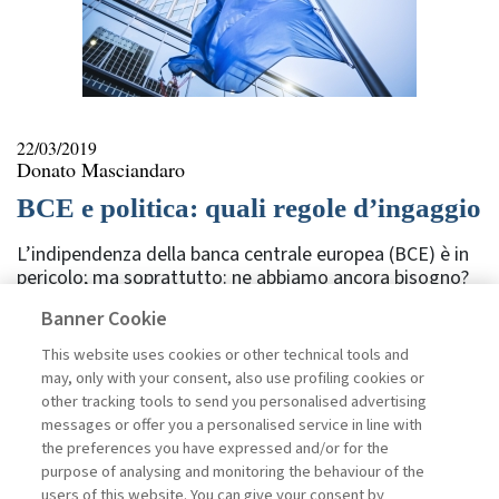
22/03/2019
Donato Masciandaro
BCE e politica: quali regole d’ingaggio
L’indipendenza della banca centrale europea (BCE) è in
pericolo; ma soprattutto: ne abbiamo ancora bisogno?
L’evoluzione in corso nelle vicende macroeconomiche si
Banner Cookie
sta intrecciando con un cambiamento della fisionomia
dei partiti politici, in Europa ma non solo. Un tale
This website uses cookies or other technical tools and
intreccio sta già provocando scosse importanti a quello
may, only with your consent, also use profiling cookies or
che finora è stato un pilastro del disegno complessivo
other tracking tools to send you personalised advertising
delle politiche economiche: l’indipendenza delle banche
messages or offer you a personalised service in line with
centrali. L’indipendenza della banca centrale è già stata
the preferences you have expressed and/or for the
messa in discussione in una serie di casi Paese, a partire
purpose of analysing and monitoring the behaviour of the
dal 2015 fino ad arrivare al 2018: ...
users of this website. You can give your consent by