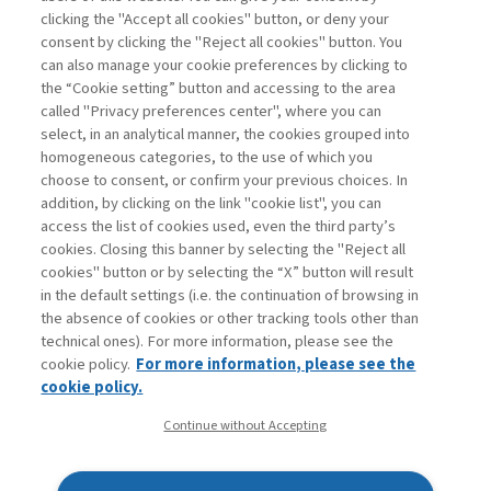
Leggi
clicking the "Accept all cookies" button, or deny your
consent by clicking the "Reject all cookies" button. You
can also manage your cookie preferences by clicking to
the “Cookie setting” button and accessing to the area
1
2
3
4
5
6
7
8
Precedente
called "Privacy preferences center", where you can
select, in an analytical manner, the cookies grouped into
homogeneous categories, to the use of which you
choose to consent, or confirm your previous choices. In
addition, by clicking on the link "cookie list", you can
access the list of cookies used, even the third party’s
cookies. Closing this banner by selecting the "Reject all
cookies" button or by selecting the “X” button will result
in the default settings (i.e. the continuation of browsing in
Contatti
the absence of cookies or other tracking tools other than
Abbonamenti
technical ones). For more information, please see the
Archivio rubriche
cookie policy.
For more information, please see the
Privacy
cookie policy.
Cookie policy
Continue without Accepting
Whistleblowing
Dichiarazione di accessibilità