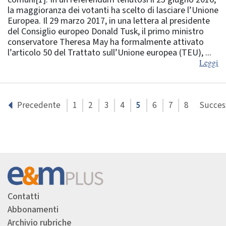
la maggioranza dei votanti ha scelto di lasciare l’Unione
Europea. Il 29 marzo 2017, in una lettera al presidente
del Consiglio europeo Donald Tusk, il primo ministro
conservatore Theresa May ha formalmente attivato
l’articolo 50 del Trattato sull’Unione europea (TEU), ...
Leggi
1
2
3
4
5
6
7
8
Precedente
Succes
Contatti
Abbonamenti
Archivio rubriche